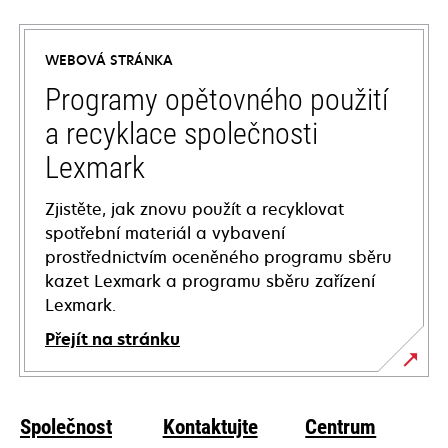
in
a
WEBOVÁ STRÁNKA
new
tab
Programy opětovného použití
a recyklace společnosti
Lexmark
Zjistěte, jak znovu použít a recyklovat
spotřební materiál a vybavení
prostřednictvím oceněného programu sběru
kazet Lexmark a programu sběru zařízení
Lexmark.
Přejít na stránku
Společnost
Kontaktujte
Centrum