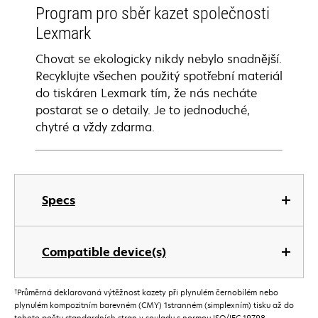
Program pro sběr kazet společnosti
Lexmark
Chovat se ekologicky nikdy nebylo snadnější.
Recyklujte všechen použitý spotřební materiál
do tiskáren Lexmark tím, že nás necháte
postarat se o detaily. Je to jednoduché,
chytré a vždy zdarma.
Specs
Compatible device(s)
†
Průměrná deklarovaná výtěžnost kazety při plynulém černobílém nebo
plynulém kompozitním barevném (CMY) 1stranném (simplexním) tisku až do
tohoto počtu standardních stran v souladu s normou ISO/IEC 19798.