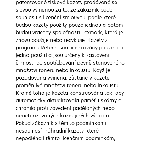
patentované tiskové kazety prodávané se
slevou výměnou za to, že zákazník bude
souhlasit s licenční smlouvou, podle které
budou kazety použity pouze jednou a potom
budou vráceny společnosti Lexmark, která je
znovu použije nebo recykluje. Kazety z
programu Return jsou licencovány pouze pro
jedno použití a jsou určeny k zastavení
činnosti po spotřebování pevně stanoveného
množství toneru nebo inkoustu. Když je
požadována výměna, zůstane v kazetě
proměnlivé množství toneru nebo inkoustu.
Kromě toho je kazeta konstruována tak, aby
automaticky aktualizovala paměť tiskárny a
chránila proti zavedení padělaných nebo
neautorizovaných kazet jiných výrobců.
Pokud zákazník s těmito podmínkami
nesouhlasí, náhradní kazety, které
nepodléhají těmto licenčním podmínkám,