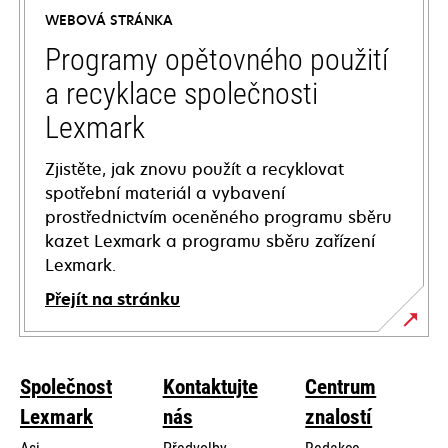
a
WEBOVÁ STRÁNKA
new
tab
Programy opětovného použití
a recyklace společnosti
Lexmark
Zjistěte, jak znovu použít a recyklovat
spotřební materiál a vybavení
prostřednictvím oceněného programu sběru
kazet Lexmark a programu sběru zařízení
Lexmark.
Přejít na stránku
Společnost
Kontaktujte
Centrum
Lexmark
nás
znalostí