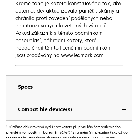
Kromě toho je kazeta konstruována tak, aby
automaticky aktualizovala paměť tiskárny a
chránila proti zavedení padělaných nebo
neautorizovaných kazet jiných výrobců.
Pokud zákazník s těmito podmínkami
nesouhlasí, náhradní kazety, které
nepodléhají těmto licenčním podmínkám,
jsou prodávány na www.lexmark.com.
Specs
Compatible device(s)
†
Průměrná deklarovaná výtěžnost kazety při plynulém černobílém nebo
plynulém kompozitním barevném (CMY) 1stranném (simplexním) tisku až do
tohoto počtu standardních stran v souladu s normou ISO/IEC 19798.