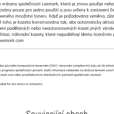
 vráceny společnosti Lexmark, která je znovu použije nebo
covány pouze pro jedno použití a jsou určeny k zastavení č
veného množství toneru. Když je požadována výměna, zůst
 toho je kazeta konstruována tak, aby automaticky aktuali
ení padělaných nebo neautorizovaných kazet jiných výrob
hlasí, náhradní kazety, které nepodléhají těmto licenční
exmark.com.
ebo plynulém kompozitním barevném (CMY) 1stranném (simplexním) tisku až do tohoto
programu společnosti Lexmark. Další informace naleznete na stránce lexmark.com/re
mark.com nebo prostřednictvím distribučních partnerů společnosti Lexmark.
iable for any errors or omissions.