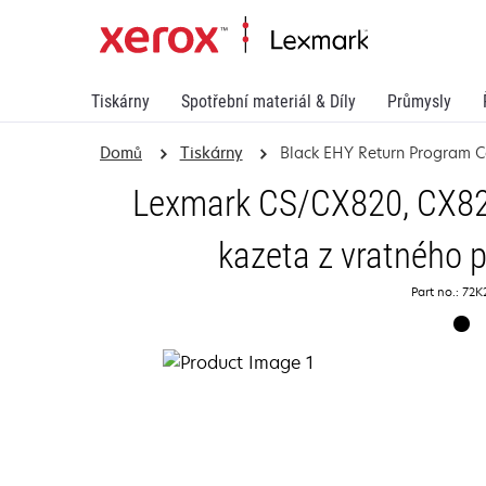
Tiskárny
Spotřební materiál & Díly
Průmysly
Domů
Tiskárny
Black EHY Return Program C
Lexmark CS/CX820, CX825
kazeta z vratného 
Part no.: 72