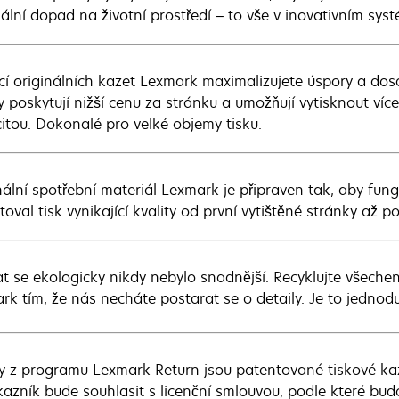
ální dopad na životní prostředí – to vše v inovativním syst
í originálních kazet Lexmark maximalizujete úspory a dosá
y poskytují nižší cenu za stránku a umožňují vytisknout víc
itou. Dokonalé pro velké objemy tisku.
nální spotřební materiál Lexmark je připraven tak, aby fun
oval tisk vynikající kvality od první vytištěné stránky až p
t se ekologicky nikdy nebylo snadnější. Recyklujte všechen
rk tím, že nás necháte postarat se o detaily. Je to jednod
y z programu Lexmark Return jsou patentované tiskové ka
kazník bude souhlasit s licenční smlouvou, podle které bu