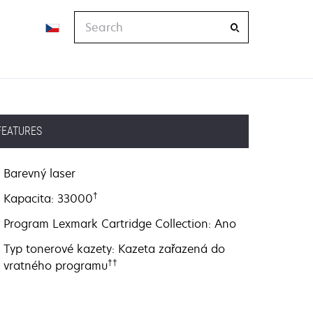
Search
FEATURES
Barevný laser
†
Kapacita: 33000
Program Lexmark Cartridge Collection: Ano
Typ tonerové kazety: Kazeta zařazená do
††
vratného programu