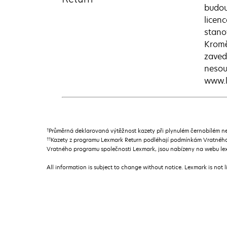
budou
licen
stano
Kromě
zaved
nesou
www.l
†
Průměrná deklarovaná výtěžnost kazety při plynulém černobílém n
††
Kazety z programu Lexmark Return podléhají podmínkám Vratného 
Vratného programu společnosti Lexmark, jsou nabízeny na webu lex
All information is subject to change without notice. Lexmark is not l