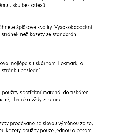
ému tisku bez otřesů.
hnete špičkové kvality. Vysokokapacitní
e stránek než kazety se standardní
goval nejlépe s tiskárnami Lexmark, a
o stránku poslední.
 použitý spotřební materiál do tiskáren
uché, chytré a vždy zdarma.
zety prodávané se slevou výměnou za to,
dou kazety použity pouze jednou a potom