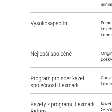
minim
Vysokokapacitní
Pomoc
kazet
kapac
Nejlepší společně
Origi
poskyt
Program pro sběr kazet
Chova
Lexma
společnosti Lexmark
Kazety z programu Lexmark
Kazet
že zá
Return