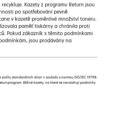
 recykluje. Kazety z programu Return jsou
innosti po spotřebování pevně
ane v kazetě proměnlivé množství toneru.
zovala paměť tiskárny a chránila proti
ců. Pokud zákazník s těmito podmínkami
m podmínkám, jsou prodávány na
 počtu standardních stran v souladu s normou ISO/IEC 19798.
turnprogram. Běžné kazety, na které se nevztahují podmínky