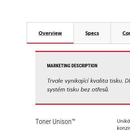
Overview
Specs
Co
MARKETING DESCRIPTION
Trvale vynikající kvalita tisku.
systém tisku bez otřesů.
Toner Unison™
Uniká
konzi