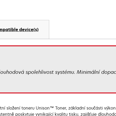
mpatible device(s)
 Dlouhodová spolehlivost systému. Minimální dopad 
tní složení toneru Unison™ Toner, základní součásti výkon
stentně poskytuje vynikající kvalitu tisku, zajišťuje dlouh