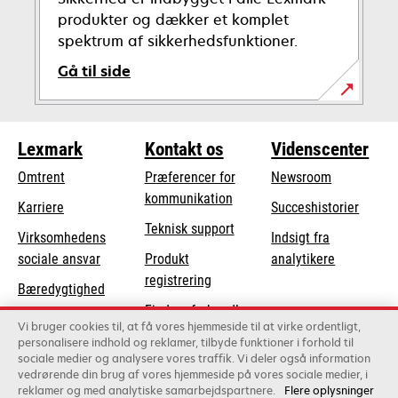
produkter og dækker et komplet
spektrum af sikkerhedsfunktioner.
Gå til side
Lexmark
Kontakt os
Videnscenter
Omtrent
Præferencer for
Newsroom
kommunikation
Karriere
Succeshistorier
opens
Teknisk support
Virksomhedens
Indsigt fra
in
opens
sociale ansvar
Produkt
analytikere
a
in
registrering
Bæredygtighed
new
a
Find en forhandler
tab
Lexmark-partnere
new
Vi bruger cookies til, at få vores hjemmeside til at virke ordentligt,
Liste over
tab
personalisere indhold og reklamer, tilbyde funktioner i forhold til
sociale medier og analysere vores traffik. Vi deler også information
grossister
vedrørende din brug af vores hjemmeside på vores sociale medier, i
reklamer og med analytiske samarbejdspartnere.
Flere oplysninger