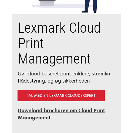
Lexmark Cloud
Print
Management
Gør cloud-baseret print enklere, strømlin
flådestyring, og øg sikkerheden
TAL MED EN LEXMARK-CLOUDEKSPERT
Download brochuren om Cloud Print
opens
Management
in
a