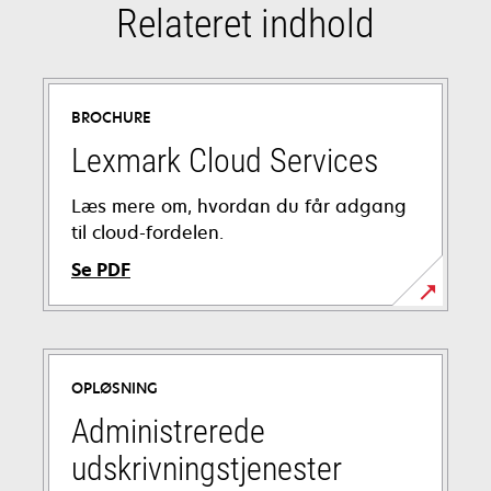
Relateret indhold
BROCHURE
Lexmark Cloud Services
Læs mere om, hvordan du får adgang
til cloud-fordelen.
Se PDF
opens
in
a
OPLØSNING
new
tab
Administrerede
udskrivningstjenester