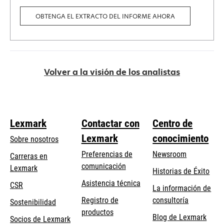
OBTENGA EL EXTRACTO DEL INFORME AHORA
Volver a la visión de los analistas
Lexmark
Contactar con
Centro de
Lexmark
conocimiento
Sobre nosotros
Preferencias de
Newsroom
Carreras en
comunicación
Lexmark
Historias de Éxito
se
se
Asistencia técnica
CSR
La información de
abre
abre
Registro de
consultoría
Sostenibilidad
en
en
productos
Blog de Lexmark
una
una
Socios de Lexmark