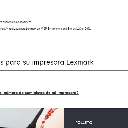
s en todos los dispositivos.
hos A4 realizada para Lexmark por WSP Environment and Energy, LLC en 2012.
les para su impresora Lexmark
el número de suministro de mi impresora?
FOLLETO