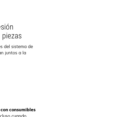
esión
s piezas
s del sistema de
n juntos a la
 con consumibles
ncluso cuando