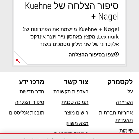
סיפור הצלחה של Kuehne
+ Nagel
Kuehne + Nagel מיישמת את הפתרונות של
Lexmark; מקצץ באחסון נייר ויוצר אינדקס
אלקטרוני של שני מיליון מסמכים בשנה
צפו בסיפור ההצלחה
opens
in
לקסמרק
צור קשר
מרכז ידע
a
new
על
העדפות תקשורת
חדר חדשות
tab
opens
הקריירה
תמיכה טכנית
סיפורי הצלחה
in
אחריות חברתית
רישום מוצר
תובנות אנליסטים
a
opens
תאגידית
מצא משווק
new
in
קיימות
tab
רשימת סיטונאים
a