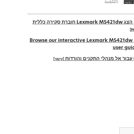
הצג Lexmark MS421dw חוברת סקירה כללית
ope
Browse our interactive Lexmark MS421dw
user gui
עבור אל מנהלי התקנים והורדות
[קישור]
n
t
ope
n
t