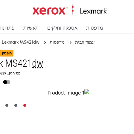
מדפסות
אספקה וחלקים
תעשיות
פתרונות
עמוד הבית
מדפסות
Lexmark MS421dw
הופסק
k MS421
dw
מס' חלק.: 36S0229