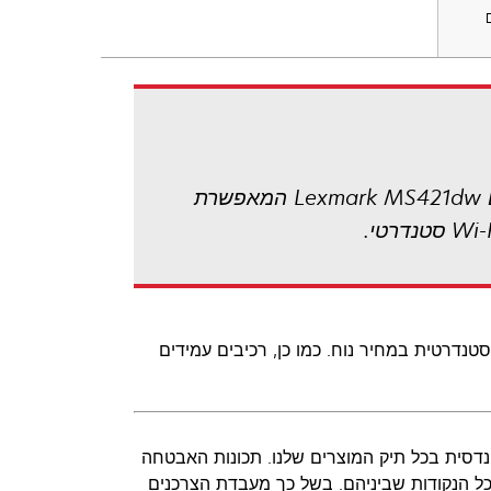
להשיג את האיזון המושלם בין ביצועים ומחיר נוח בהדפסת שחור-לבן בקבוצת עבודה קטנה עם Lexmark MS421dw המאפשרת
 והדפסה דו-צדדית סטנדרטית במחיר נוח. כמו כן, רכיבים עמידים
ה עיצובית והנדסית בכל תיק המוצרים שלנו. תכונות האבטחה
ל הנקודות שביניהם. בשל כך מעבדת הצרכנים