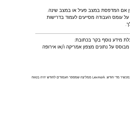
ין אם המדפסת במצב פעיל או במצב שינה.
על עומס העבודה מסייעים לעמוד בדרישות
ילום המסמכים נמדדו בהתאם ל-ISO/IEC 24734 ול-ISO/IEC 24735 בהתאמה (ESAT). לקבלת מידע נוסף בקר בכתובת:
 ערך תפוקת העמודים הממוצע מוצהר בהתאם ל-‏ISO/IEC 19752. *** הפרס מבוסס על נתונים מצפון אמריקה ו/או אירופה
"נפח דף חודשי מומלץ" הוא טווח של דפים המסייעים ללקוחות להעריך את הצעות המוצרים של Lexmark בהתבסס על המספר הממוצע של דפים שהלקוחות מתכננים להדפיס במכשיר מדי חודש. Lexmark ממליצה שמספר העמודים לחודש יהיה בטווח