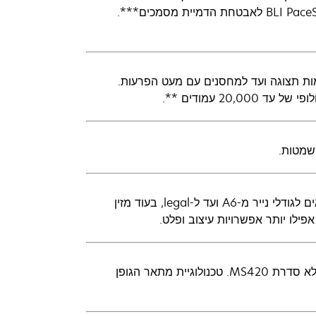
של Keypoint Intelligence העניקה ל-Lexmark את הפרס היוקרתי BLI PaceSetter לאבטחת הדמיית מסמכים***.
קום מאולמות תצוגה ועד למחסנים עם מעט הפרעות.
20 עמודים **.
תוכל להדפיס מה שאתה רוצה בגודל שאתה רוצה. מגש המדיה הכלול מתאים לגודלי נייר מ-A6 ועד ל-legal, בעוד מזין
מדפסות לייזר מסוימות מתאמצות להדפיס טקסט אפור שקל לקרוא - אבל לא סדרת MS420. טכנולוגיית מתאר הגופן