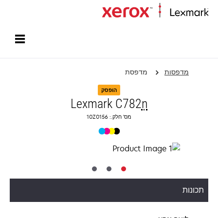
עמוד הבית
מדפסות
מדפסת
הופסק
Lexmark C782
n
מס' חלק.: 10Z0156
תכונות