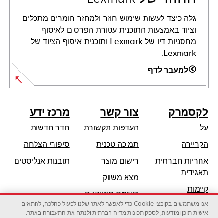
גלה כיצד לעשות שימוש חוזר ולמחזר חומרים מתכלים
וציוד באמצעות התוכנית עטורת הפרסים לאיסוף
מחסניות דיו של Lexmark ותוכנית איסוף הציוד של
Lexmark.
למעבר לדף
לקסמרק
צור קשר
מרכז ידע
על
העדפות תקשורת
חדר חדשות
opens
הקריירה
תמיכה טכנית
סיפורי הצלחה
in
אחריות חברתית
רישום מוצר
תובנות אנליסטים
a
opens
תאגידית
מצא משווק
new
in
קיימות
tab
רשימת סיטונאים
a
אנו משתמשים בקובצי Cookie כדי לאפשר לאתר שלנו לפעול כהלכה, להתאים
שותפי לקסמרק
new
אישית תוכן ומודעות, לספק תכונות מדיה חברתית ולנתח את התעבורה באתר.