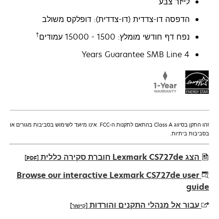
לייזר צבע
הדפסה דו-צדדית (דו-צדדית): דופלקס משולב
†
נפח דף חודשי מומלץ: 1500 - 15000 עמודים
4 Years Guarantee SMB Line
זהו התקן בסיווג Class A בהתאם לתקנות ה-FCC. אינו מיועד לשימוש בסביבות מגורים או
בסביבות ביתיות.
הצג Lexmark CS727de חוברת סקירה כללית
[PDF]
opens
Browse our interactive Lexmark CS727de user
in
guide
a
עבור אל מנהלי התקנים והורדות
[קישור]
new