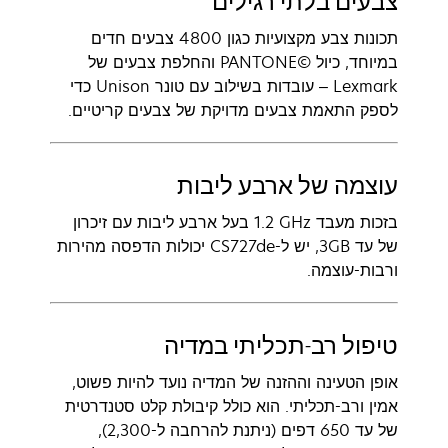
צבעים בלתי רגילים
תכונות צבע מקצועיות כגון 4800 צבעים חדים
במיוחד, כיול PANTONE©‎ והחלפת צבעים של
Lexmark – עובדות בשילוב עם טונר Unison כדי
לספק התאמת צבעים מדויקת של צבעים קריטיים.
עוצמה של ארבע ליבות
בזכות מעבד ‎1.2 GHz בעל ארבע ליבות עם זיכרון
של עד ‎,3GB יש ל-CS727de יכולות הדפסה מהירות
ורבות-עוצמה.
טיפול רב-תכליתי במדיה
אופן הטעינה וההזנה של המדיה נועד להיות פשוט,
אמין ורב-תכליתי. הוא כולל קיבולת קלט סטנדרטית
של עד 650 דפים (ניתנת להרחבה ל-2,300),