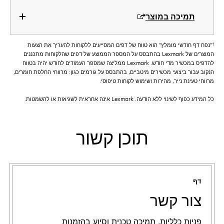
תמיכה במוצר
†
"נפח דף חודשי מומלץ" הוא טווח של דפים המסייעים ללקוחות להעריך את הצעות
המוצרים של Lexmark בהתבסס על המספר הממוצע של דפים שהלקוחות מתכננים
להדפיס במכשיר מדי חודש. Lexmark ממליצה שמספר העמודים לחודש יהיה בטווח
הנקוב עבור ביצועי מכשירים מיטביים, בהתבסס על גורמים כגון: מרווחי החלפת חומרים,
מרווחי טעינת נייר, מהירות ושימוש לקוחות טיפוסי.
כל המידע כפוף לשינוי ללא הודעה. Lexmark אינה אחראית לשגיאות או להשמטות.
תוכן קשור
דף
צור קשר
פניות כלליות, תמיכה טכנית וסיוע בהזמנות.