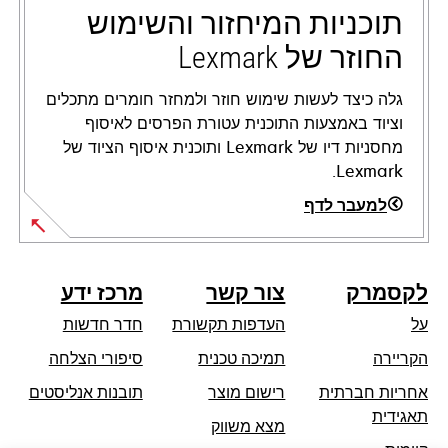
tab
תוכניות המיחזור והשימוש
החוזר של Lexmark
גלה כיצד לעשות שימוש חוזר ולמחזר חומרים מתכלים
וציוד באמצעות התוכנית עטורת הפרסים לאיסוף
מחסניות דיו של Lexmark ותוכנית איסוף הציוד של
Lexmark.
למעבר לדף
לקסמרק
צור קשר
מרכז ידע
על
העדפות תקשורת
חדר חדשות
opens
הקריירה
תמיכה טכנית
סיפורי הצלחה
in
אחריות חברתית
רישום מוצר
תובנות אנליסטים
a
opens
תאגידית
מצא משווק
new
in