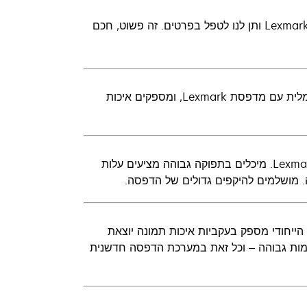
מעולם לא היה קל יותר להיות "ירוק". מחזר את כל החומרים המתכלים של Lexmark ותן לנו לטפל בפרטים. זה פשוט, חכם
החומרים המתכלים המקוריים מתוצרת Lexmark מתוכננים לעבודה אופטימלית עם מדפסת Lexmark, ומספקים איכות
מקסם את החיסכון ותיהנה מאיכות פרמיום באמצעות מיכלי מקוריים של Lexmark. מיכלים בתפוקה גבוהה מציעים עלות
. מושלמים להיקפים גדולים של הדפסה.
וני לביצועיה של מערכת ההדפסה של Lexmark, והרכבו הייחודי מספק בעקביות איכות תמונה יוצאת
ימות גבוהה – וכל זאת במערכת הדפסה חדשנית