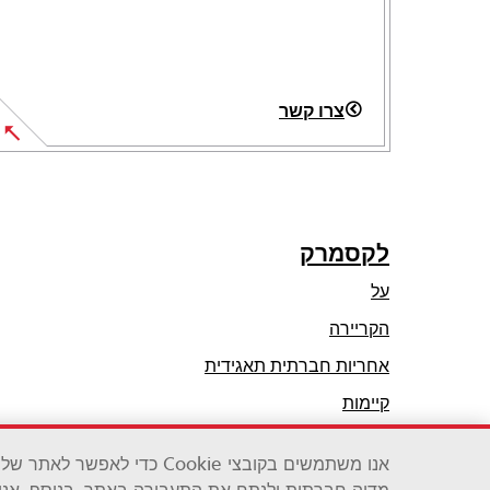
צרו קשר
לקסמרק
על
הקריירה
opens
אחריות חברתית תאגידית
in
קיימות
a
שותפי לקסמרק
new
אנו משתמשים בקובצי Cookie כ
tab