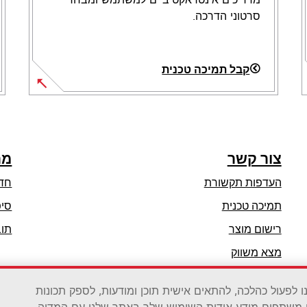
סרטוני הדרכה.
קבל תמיכה טכנית
opens
in
a
new
צור קשר
מר
tab
העדפות תקשורת
חד
opens
תמיכה טכנית
סיפ
in
רישום מוצר
תוב
a
מצא משווק
new
tab
רשימת סיטונאים
די לאפשר לאתר שלנו לפעול כהלכה, להתאים אישית תוכן ומודעות, לספק תכונות