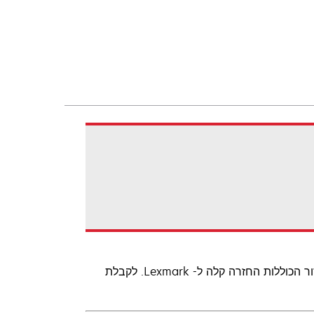
Lexmark מציעה ללקוחות מגוון רחב של מיכלי טונר ללייזר ואפשרויות מיחזור הכוללות החזרה קלה ל- Lexmark. לקבלת