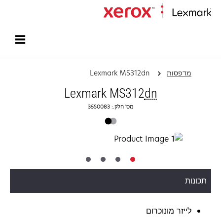
עמוד הבית
מדפסות
Lexmark MS312dn
Lexmark MS312
dn
מס' חלק.: 35S0083
תכונות
לייזר מונוכרום