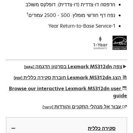
הדפסה דו-צדדית (דו-צדדית): דופלקס משולב
†
נפח דף חודשי מומלץ: 500 - 2500 עמודים
1-Year Return-to-Base Service
צפה Lexmark MS312dn בסרטון הדגמה
[MP4]
הצג Lexmark MS312dn חוברת סקירה כללית
[PDF]
opens
Browse our interactive Lexmark MS312dn user
in
guide
a
עבור אל מנהלי התקנים והורדות
[קישור]
new
tab
opens
in
סקירה כללית
a