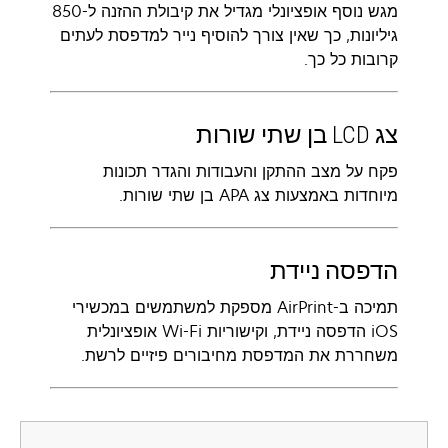
מגש נוסף אופציונלי מגדיל את קיבולת ההזנה ל-850
גיליונות, כך שאין צורך להוסיף נייר למדפסת לעתים
קרובות כל כך.
צג LCD בן שתי שורות
‏‫פקח על מצב ההתקן והעבודות והגדר תכונות
מיוחדות באמצעות צג APA בן שתי שורות.
הדפסה ניידת
תמיכה ב-AirPrint מספקת למשתמשים במכשירי
iOS הדפסה ניידת, וקישוריות Wi-Fi אופציונלית
משחררת את המדפסת מחיבורים פיזיים לרשת.