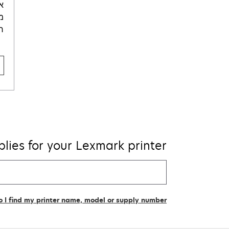
א
מ
ר
plies for your Lexmark printer
Find
my
supplies
 I find my printer name, model or supply number?