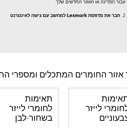
a
in
עבור המדינה או האזור החדשים שלך.
new
a
tab
new
2.
חבר את מדפסת Lexmark למחשב עם גישה לאינטרנט
tab
 אזור החומרים המתכלים ומספרי הח
אימות
תאימות
חומרי לייזר
לחומרי לייזר
בעוניים
בשחור-לבן