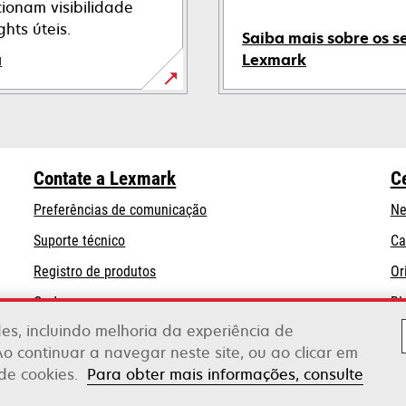
ionam visibilidade
hts úteis.
Saiba mais sobre os s
a
Lexmark
Contate a Lexmark
C
Preferências de comunicação
Ne
abre
Suporte técnico
Ca
em
Registro de produtos
Or
uma
Onde comprar
Bl
nova
guia
ades, incluindo melhoria da experiência de
Ao continuar a navegar neste site, ou ao clicar em
 de cookies.
Para obter mais informações, consulte
erox