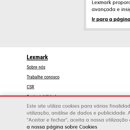
Lexmark proporc
avançada e insig
Ir para a págin
Lexmark
Sobre nós
Trabalhe conosco
CSR
Sustentabilidade
Este site utiliza cookies para várias finalid
Parceiros Lexmark
utilização, análise de dados e publicidade. 
"Aceitar e fechar", aceita a nossa utilização
Lexmark International, Inc., uma empresa da X
a nossa página sobre Cookies
©2026 Todos os direitos reservados.