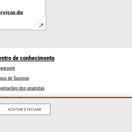
erviços da
entro de conhecimento
wsroom
sos de Sucesso
ientações dos analistas
og Lexmark
ACEITAR E FECHAR
Legal
Política de privacidade