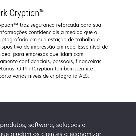
rk Cryption™
yption™ traz segurança reforçada para sua
nformações confidenciais à medida que o
riptografado em sua estação de trabalho e
spositivo de impressão em rede. Esse nível de
 ideal para empresas que lidam com
amente confidenciais, pessoais, financeiras,
etárias. O PrintCryption também permite
rta vários níveis de criptografia AES.
produtos, software, soluções e
que ajudam os clientes a economizar