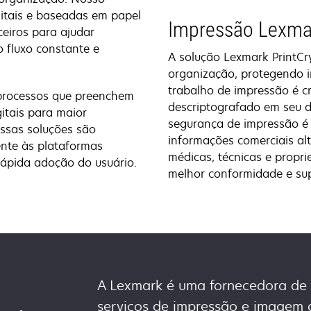
gitais e baseadas em papel
Impressão Lexma
ceiros para ajudar
 fluxo constante e
A solução Lexmark PrintCr
organização, protegendo i
trabalho de impressão é c
 processos que preenchem
descriptografado em seu di
itais para maior
segurança de impressão é
essas soluções são
informações comerciais alt
ente às plataformas
médicas, técnicas e propri
 rápida adoção do usuário.
melhor conformidade e supo
A Lexmark é uma fornecedora de 
serviços de impressão e imagem 