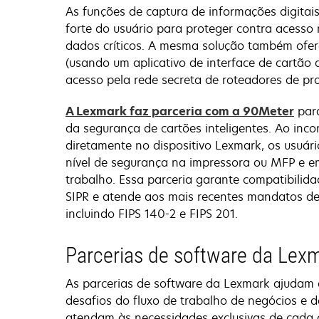
As funções de captura de informações digitai
forte do usuário para proteger contra acesso
dados críticos. A mesma solução também ofer
(usando um aplicativo de interface de cartão d
acesso pela rede secreta de roteadores de pro
ope
A Lexmark faz parceria com a 90Meter
para
in
da segurança de cartões inteligentes. Ao inco
a
diretamente no dispositivo Lexmark, os usuá
new
nível de segurança na impressora ou MFP e e
tab
trabalho. Essa parceria garante compatibilid
SIPR e atende aos mais recentes mandatos d
incluindo FIPS 140-2 e FIPS 201.
Parcerias de software da Lex
As parcerias de software da Lexmark ajudam os
desafios do fluxo de trabalho de negócios e 
atendam às necessidades exclusivas de cada