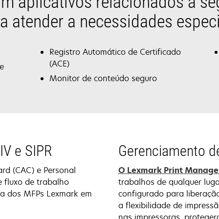
m aplicativos relacionados à s
a atender a necessidades espec
Registro Automático de Certificado
(ACE)
e
Monitor de conteúdo seguro
IV e SIPR
Gerenciamento d
rd (CAC) e Personal
O Lexmark Print Manag
e fluxo de trabalho
trabalhos de qualquer luga
nça dos MFPs Lexmark em
configurado para liberaçã
a flexibilidade de impres
nas impressoras, proteger