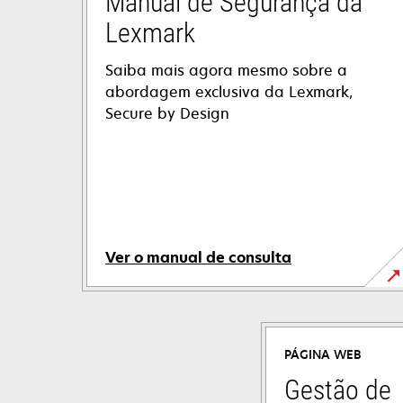
Manual de Segurança da
Lexmark
​​Saiba mais agora mesmo sobre a
abordagem exclusiva da Lexmark,
Secure by Design
Ver o manual de consulta
opens
in
a
PÁGINA WEB
new
tab
Gestão de