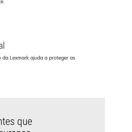
e.
al
o da Lexmark ajuda a proteger as
ntes que