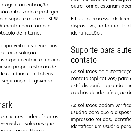
s exigem autenticação
outra forma, estariam abe
 não autorizado e proteger
ece suporte a tokens SIPR
E todo o processo de liber
iferente) para fornecer
dispositivo, na forma de i
tocolo de Internet.
identificação .
ns
 aproveitar os benefícios
Suporte para aut
rporar a solução
contato
rios experimentam o mesmo
m sua própria estação de
As soluções de autenticaç
ade contínua com tokens
contato (aplicativos) para
e segurança do governo,
está disponível quando a i
crachás de identificação d
mark
As soluções podem verific
usuário para que o dispos
 clientes a identificar os
impressão retidos, identif
desenvolver soluções que
identificar um usuário para
 organização. Nosso