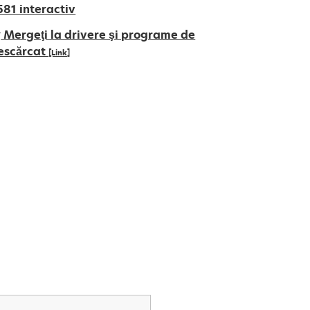
581 interactiv
Mergeţi la drivere şi programe de
escărcat
[Link]
pens
ew
ab