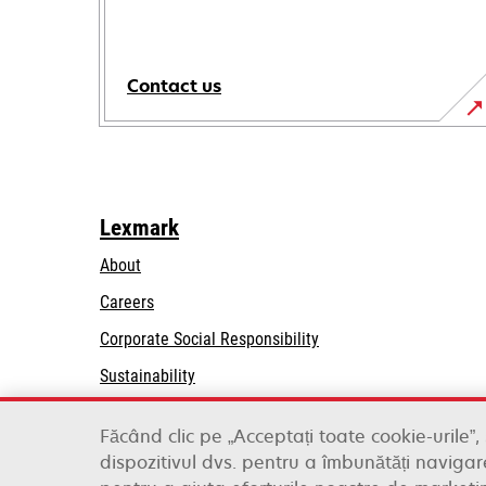
Contact us
Lexmark
About
Careers
opens
Corporate Social Responsibility
in
Sustainability
a
Lexmark Partners
new
Făcând clic pe „Acceptați toate cookie-urile”,
tab
dispozitivul dvs. pentru a îmbunătăți navigare
Lexmark International, Inc., a Xerox Company