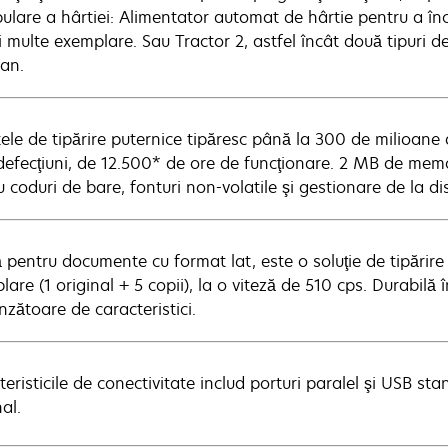
ulare a hârtiei: Alimentator automat de hârtie pentru a încă
i multe exemplare. Sau Tractor 2, astfel încât două tipuri d
tan.
ele de tipărire puternice tipăresc până la 300 de milioane 
 defecţiuni, de 12.500* de ore de funcţionare. 2 MB de memo
 coduri de bare, fonturi non-volatile şi gestionare de la di
ă pentru documente cu format lat, este o soluţie de tipărire
are (1 original + 5 copii), la o viteză de 510 cps. Durabilă
nzătoare de caracteristici.
eristicile de conectivitate includ porturi paralel şi USB sta
al.