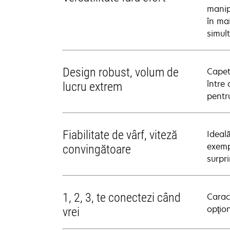
manip
în ma
simul
Design robust, volum de
Capet
între
lucru extrem
pentru
Fiabilitate de vârf, viteză
Ideal
exempl
convingătoare
surpri
1, 2, 3, te conectezi când
Caract
opţion
vrei