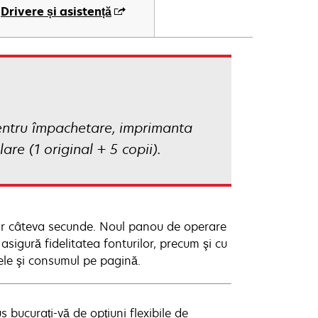
Drivere și asistență
pentru împachetare, imprimanta
re (1 original + 5 copii).
oar câteva secunde. Noul panou de operare
 asigură fidelitatea fonturilor, precum şi cu
ele şi consumul pe pagină.
s bucuraţi-vă de opţiuni flexibile de