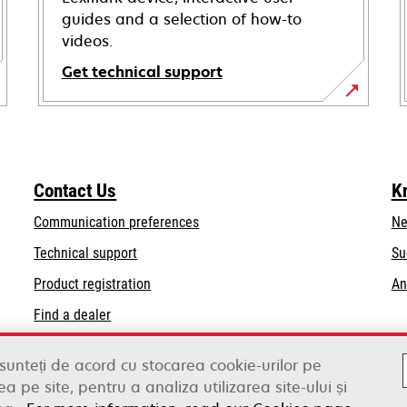
guides and a selection of how-to
videos.
Get technical support
opens
in
a
new
Contact Us
K
tab
Communication preferences
Ne
opens
Technical support
Su
in
Product registration
An
a
Find a dealer
new
tab
List of wholesalers
 sunteți de acord cu stocarea cookie-urilor pe
a pe site, pentru a analiza utilizarea site-ului și