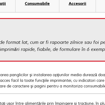
aţii
Consumabile
Accesorii
e format lat, cum ar fi rapoarte zilnice sau foi 
primări rapide, fiabile, de formulare în 6 exempla
carea panglicilor şi instalarea opţiunilor media durează d
acces facil la toate funcţiile imprimantei, cu indicatori care
are de caractere şi pagini pentru a monitoriza consumabil
ţi uşor între alimentările prin împingere şi tracţiune, în plu