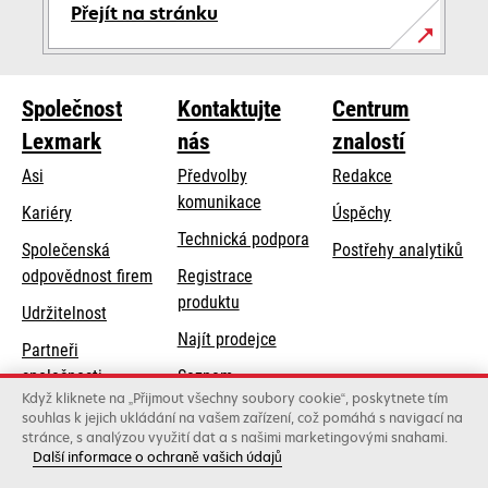
Přejít na stránku
Společnost
Kontaktujte
Centrum
Lexmark
nás
znalostí
Asi
Předvolby
Redakce
komunikace
Kariéry
Úspěchy
opens
Technická podpora
Společenská
Postřehy analytiků
in
opens
odpovědnost firem
Registrace
a
in
produktu
Udržitelnost
new
a
Najít prodejce
tab
Partneři
new
společnosti
Seznam
tab
Když kliknete na „Přijmout všechny soubory cookie“, poskytnete tím
Lexmark
velkoobchodníků
souhlas k jejich ukládání na vašem zařízení, což pomáhá s navigací na
stránce, s analýzou využití dat a s našimi marketingovými snahami.
Další informace o ochraně vašich údajů
Lexmark International, Inc., společnost Xerox
©2026 Všechna práva vyhrazena.