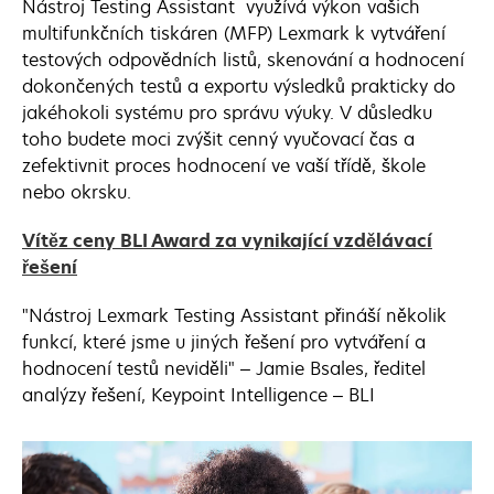
Nástroj Testing Assistant využívá výkon vašich
multifunkčních tiskáren (MFP) Lexmark k vytváření
testových odpovědních listů, skenování a hodnocení
dokončených testů a exportu výsledků prakticky do
jakéhokoli systému pro správu výuky. V důsledku
toho budete moci zvýšit cenný vyučovací čas a
zefektivnit proces hodnocení ve vaší třídě, škole
nebo okrsku.
Vítěz ceny BLI Award za vynikající vzdělávací
opens
řešení
in
"Nástroj Lexmark Testing Assistant přináší několik
a
funkcí, které jsme u jiných řešení pro vytváření a
new
hodnocení testů neviděli" – Jamie Bsales, ředitel
tab
analýzy řešení, Keypoint Intelligence – BLI