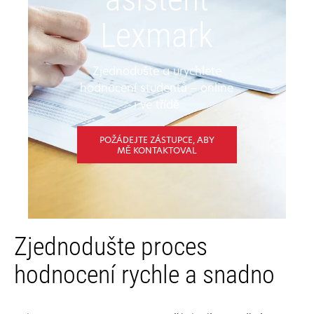
Lexmark
Zjednodušte a urychlete
hodnocení studentů – online
i ve třídě
POŽÁDEJTE ZÁSTUPCE, ABY
MĚ KONTAKTOVAL
Zjednodušte proces
hodnocení rychle a snadno