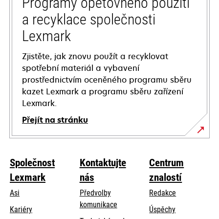
Programy opětovného použití
a recyklace společnosti
Lexmark
Zjistěte, jak znovu použít a recyklovat
spotřební materiál a vybavení
prostřednictvím oceněného programu sběru
kazet Lexmark a programu sběru zařízení
Lexmark.
Přejít na stránku
Společnost
Kontaktujte
Centrum
Lexmark
nás
znalostí
Asi
Předvolby
Redakce
komunikace
Kariéry
Úspěchy