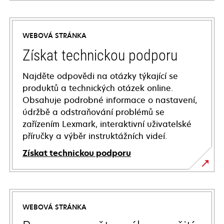
WEBOVÁ STRÁNKA
Získat technickou podporu
Najděte odpovědi na otázky týkající se
produktů a technických otázek online.
Obsahuje podrobné informace o nastavení,
údržbě a odstraňování problémů se
zařízením Lexmark, interaktivní uživatelské
příručky a výběr instruktážních videí.
Získat technickou podporu
opens
in
a
WEBOVÁ STRÁNKA
new
tab