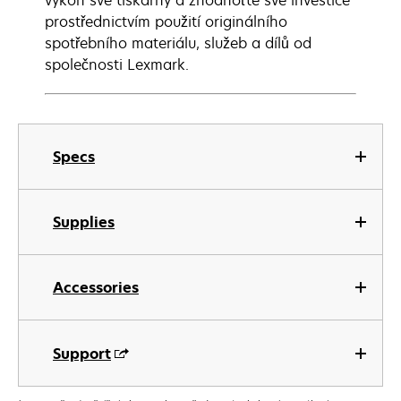
výkon své tiskárny a zhodnoťte své investice
prostřednictvím použití originálního
spotřebního materiálu, služeb a dílů od
společnosti Lexmark.
Specs
Supplies
Accessories
Support