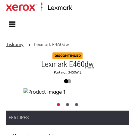
Domů
Tiskárny
Lexmark E460dw
DISCONTINUED
Lexmark E460
dw
Part no.: 34S0612
FEATURES