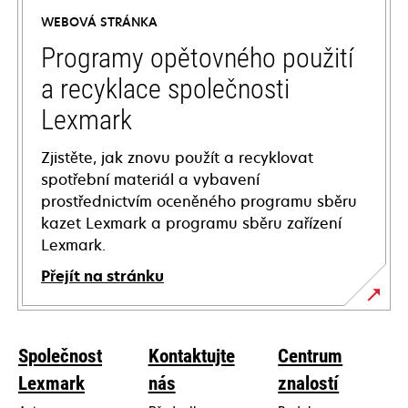
a
WEBOVÁ STRÁNKA
new
tab
Programy opětovného použití
a recyklace společnosti
Lexmark
Zjistěte, jak znovu použít a recyklovat
spotřební materiál a vybavení
prostřednictvím oceněného programu sběru
kazet Lexmark a programu sběru zařízení
Lexmark.
Přejít na stránku
Společnost
Kontaktujte
Centrum
Lexmark
nás
znalostí