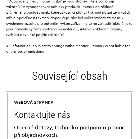
†
”Doporučený měsíční objem tisku” je řada stránek, které pomáhají
zákazníkům vyhodnocovat nabídky produktů Lexmark na základě
průměrného počtu stránek, které zákazníci plánují tisknout na zařízení každý
měsíc. Společnost Lexmark doporučuje, aby byl počet stránek za měsíc v
uvedeném rozsahu pro optimální výkon zařízení, a to na základě faktorů, jako
jsou intervaly výměny spotřebního materiálu, intervaly vkládání papíru,
rychlost a typické použití zákazníků.
All information is subject to change without notice. Lexmark is not liable for
any errors or omissions.
Související obsah
WEBOVÁ STRÁNKA
Kontaktujte nás
Obecné dotazy, technická podpora a pomoc
při objednávkách.