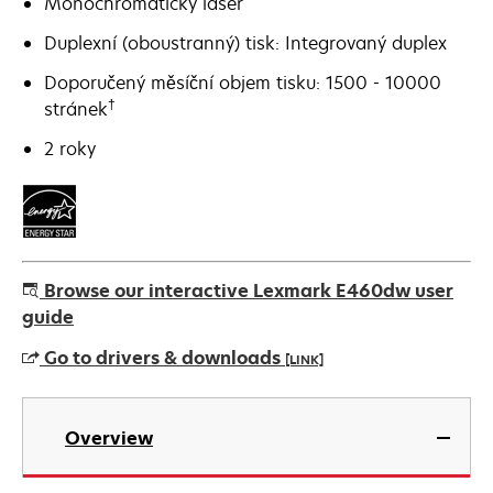
Monochromatický laser
Duplexní (oboustranný) tisk: Integrovaný duplex
Doporučený měsíční objem tisku: 1500 - 10000
†
stránek
2 roky
Browse our interactive Lexmark E460dw user
guide
Go to drivers & downloads
[LINK]
opens
in
Overview
a
new