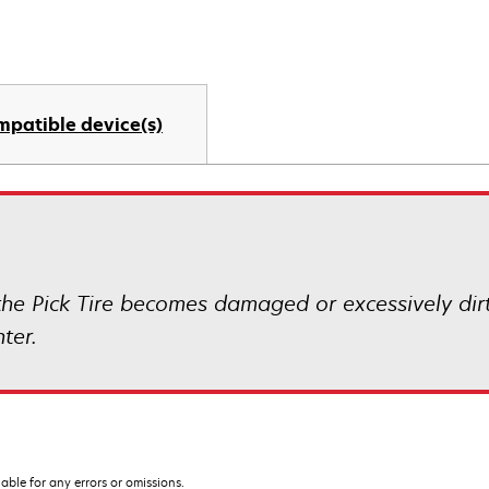
mpatible device(s)
 the Pick Tire becomes damaged or excessively dir
ter.
iable for any errors or omissions.