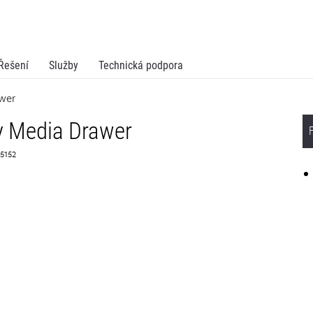
Řešení
Služby
Technická podpora
awer
ty Media Drawer
X5152