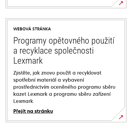
opens
in
a
WEBOVÁ STRÁNKA
new
tab
Programy opětovného použití
a recyklace společnosti
Lexmark
Zjistěte, jak znovu použít a recyklovat
spotřební materiál a vybavení
prostřednictvím oceněného programu sběru
kazet Lexmark a programu sběru zařízení
Lexmark.
Přejít na stránku