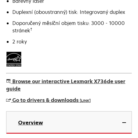
Barevný laser
Duplexní (oboustranný) tisk: Integrovaný duplex
Doporučený měsíční objem tisku: 3000 - 10000
†
stránek
2 roky
Browse our interactive Lexmark X736de user
guide
Go to drivers & downloads
[LINK]
opens
in
Overview
a
new