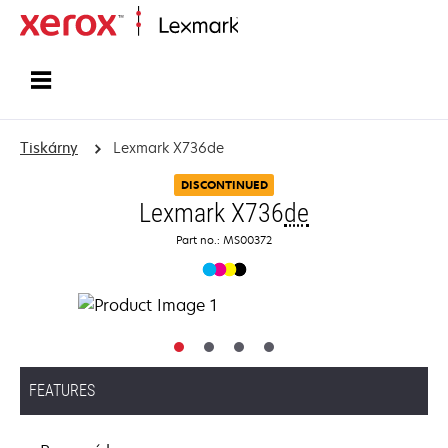
Domů
Tiskárny
Lexmark X736de
DISCONTINUED
Lexmark X736
de
Part no.: MS00372
FEATURES