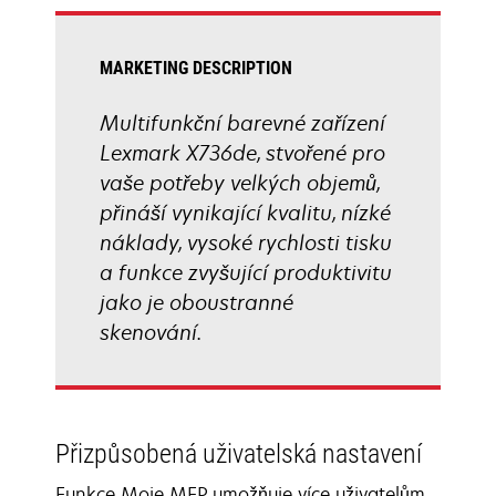
tab
MARKETING DESCRIPTION
Multifunkční barevné zařízení
Lexmark X736de, stvořené pro
vaše potřeby velkých objemů,
přináší vynikající kvalitu, nízké
náklady, vysoké rychlosti tisku
a funkce zvyšující produktivitu
jako je oboustranné
skenování.
Přizpůsobená uživatelská nastavení
Funkce Moje MFP umožňuje více uživatelům