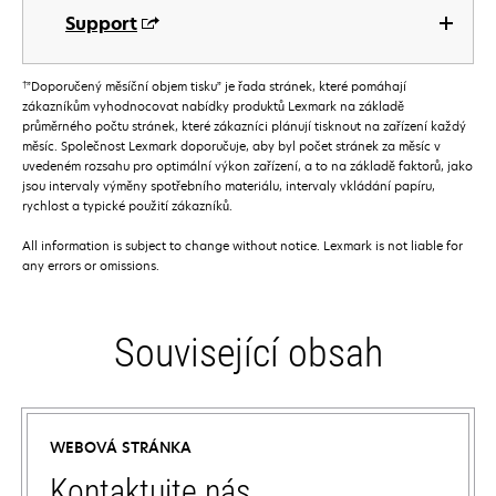
Support
†
”Doporučený měsíční objem tisku” je řada stránek, které pomáhají
zákazníkům vyhodnocovat nabídky produktů Lexmark na základě
průměrného počtu stránek, které zákazníci plánují tisknout na zařízení každý
měsíc. Společnost Lexmark doporučuje, aby byl počet stránek za měsíc v
uvedeném rozsahu pro optimální výkon zařízení, a to na základě faktorů, jako
jsou intervaly výměny spotřebního materiálu, intervaly vkládání papíru,
rychlost a typické použití zákazníků.
All information is subject to change without notice. Lexmark is not liable for
any errors or omissions.
Související obsah
WEBOVÁ STRÁNKA
Kontaktujte nás