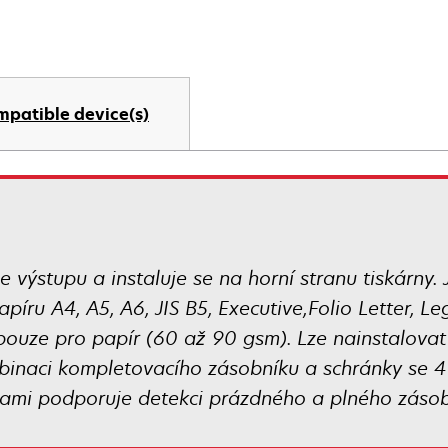
mpatible device(s)
íle výstupu a instaluje se na horní stranu tiskárn
píru A4, A5, A6, JIS B5, Executive,Folio Letter, L
pouze pro papír (60 až 90 gsm). Lze nainstalovat 
binaci kompletovacího zásobníku a schránky se 4
dkami podporuje detekci prázdného a plného zásob