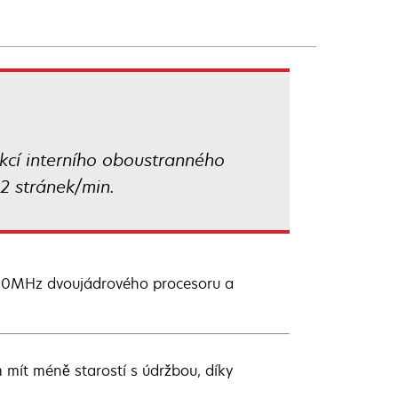
kcí interního oboustranného
52 stránek/min.
, 800MHz dvoujádrového procesoru a
mít méně starostí s údržbou, díky