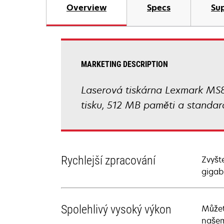
Overview
Specs
Sup
MARKETING DESCRIPTION
Laserová tiskárna Lexmark MS81
tisku, 512 MB paměti a standard
Rychlejší zpracování
Zvyšt
gigab
Spolehlivý vysoký výkon
Můžet
našem