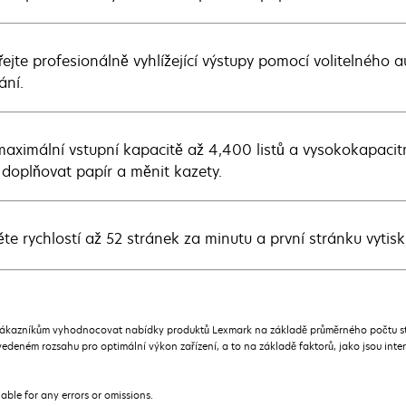
řejte profesionálně vyhlížející výstupy pomocí volitelného
ání.
maximální vstupní kapacitě až 4,400 listů a vysokokapaci
 doplňovat papír a měnit kazety.
ěte rychlostí až 52 stránek za minutu a první stránku vytisk
 zákazníkům vyhodnocovat nabídky produktů Lexmark na základě průměrného počtu strán
edeném rozsahu pro optimální výkon zařízení, a to na základě faktorů, jako jsou inte
iable for any errors or omissions.