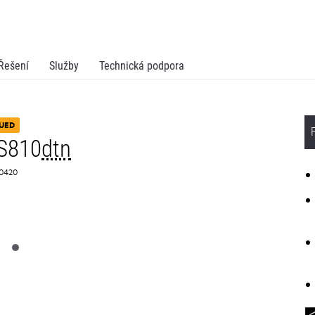
Řešení
Služby
Technická podpora
UED
S810
dtn
G0420