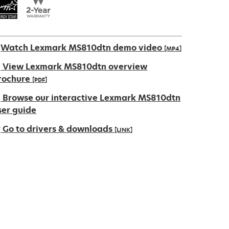
Watch Lexmark MS810dtn demo video
[MP4]
View Lexmark MS810dtn overview
rochure
[PDF]
pens
Browse our interactive Lexmark MS810dtn
ser guide
Go to drivers & downloads
[LINK]
ew
ab
pens
ew
ab