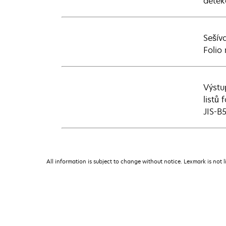
detek
Sešív
Folio 
Výstu
listů
JIS-B5
All information is subject to change without notice. Lexmark is not l