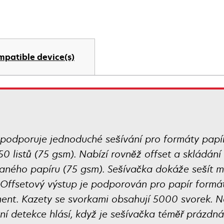
mpatible device(s)
podporuje jednoduché sešívání pro formáty papíru 
50 listů (75 gsm). Nabízí rovněž offset a skládání
aného papíru (75 gsm). Sešívačka dokáže sešít ma
. Offsetový výstup je podporován pro papír formátu
ement. Kazety se svorkami obsahují 5000 svorek. 
tní detekce hlásí, když je sešívačka téměř prázdn