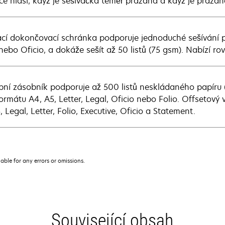
ce hlásí, když je sešívačka téměř prázdná a když je prázdn
ací dokončovací schránka podporuje jednoduché sešívání pr
nebo Oficio, a dokáže sešít až 50 listů (75 gsm). Nabízí ro
pní zásobník podporuje až 500 listů neskládaného papíru 
 formátu A4, A5, Letter, Legal, Oficio nebo Folio. Offsetov
, Legal, Letter, Folio, Executive, Oficio a Statement.
iable for any errors or omissions.
Související obsah