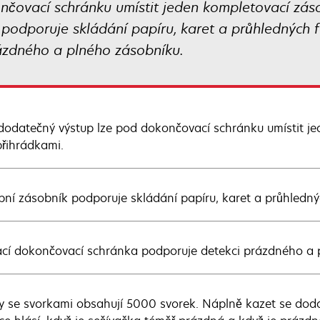
nčovací schránku umístit jeden kompletovací zás
podporuje skládání papíru, karet a průhledných fó
ázdného a plného zásobníku.
dodatečný výstup lze pod dokončovací schránku umístit j
přihrádkami.
pní zásobník podporuje skládání papíru, karet a průhlednýc
ací dokončovací schránka podporuje detekci prázdného a 
y se svorkami obsahují 5000 svorek. Náplně kazet se dodáv