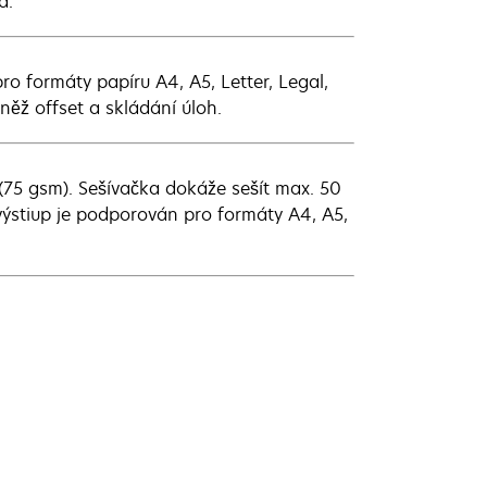
á.
o formáty papíru A4, A5, Letter, Legal,
vněž offset a skládání úloh.
(75 gsm). Sešívačka dokáže sešít max. 50
ý výstiup je podporován pro formáty A4, A5,