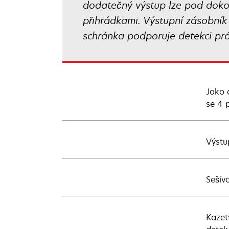
dodatečný výstup lze pod doko
přihrádkami. Výstupní zásobník 
schránka podporuje detekci pr
Jako 
se 4 
Výstu
Sešív
Kazet