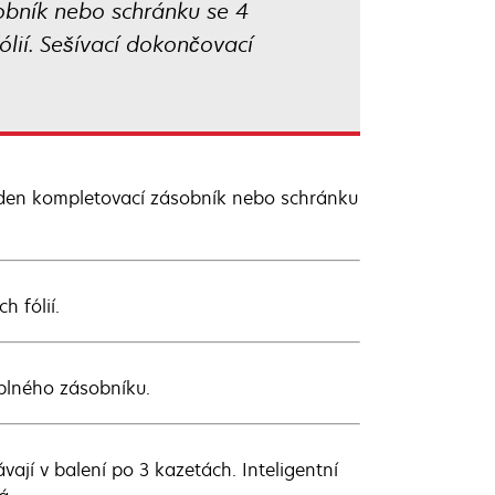
obník nebo schránku se 4
lií. Sešívací dokončovací
eden kompletovací zásobník nebo schránku
h fólií.
plného zásobníku.
ají v balení po 3 kazetách. Inteligentní