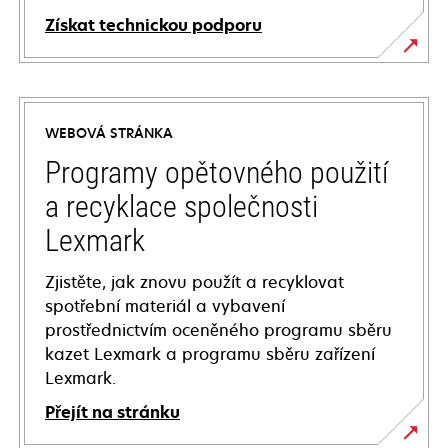
Získat technickou podporu
opens
in
a
WEBOVÁ STRÁNKA
new
tab
Programy opětovného použití
a recyklace společnosti
Lexmark
Zjistěte, jak znovu použít a recyklovat
spotřební materiál a vybavení
prostřednictvím oceněného programu sběru
kazet Lexmark a programu sběru zařízení
Lexmark.
Přejít na stránku