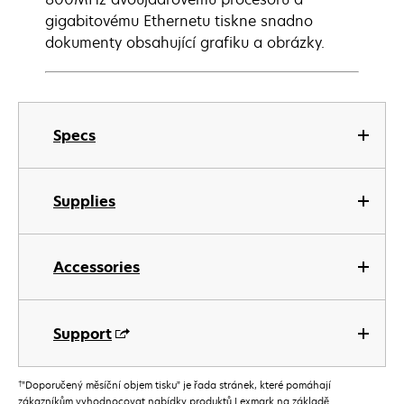
gigabitovému Ethernetu tiskne snadno
dokumenty obsahující grafiku a obrázky.
Specs
Supplies
Accessories
Support
†
”Doporučený měsíční objem tisku” je řada stránek, které pomáhají
zákazníkům vyhodnocovat nabídky produktů Lexmark na základě