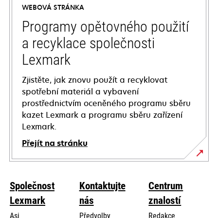
WEBOVÁ STRÁNKA
new
tab
Programy opětovného použití
a recyklace společnosti
Lexmark
Zjistěte, jak znovu použít a recyklovat
spotřební materiál a vybavení
prostřednictvím oceněného programu sběru
kazet Lexmark a programu sběru zařízení
Lexmark.
Přejít na stránku
Společnost
Kontaktujte
Centrum
Lexmark
nás
znalostí
Asi
Předvolby
Redakce