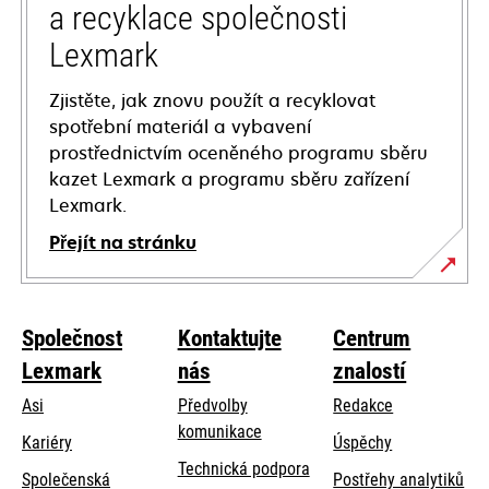
a recyklace společnosti
Lexmark
Zjistěte, jak znovu použít a recyklovat
spotřební materiál a vybavení
prostřednictvím oceněného programu sběru
kazet Lexmark a programu sběru zařízení
Lexmark.
Přejít na stránku
Společnost
Kontaktujte
Centrum
Lexmark
nás
znalostí
Asi
Předvolby
Redakce
komunikace
Kariéry
Úspěchy
opens
Technická podpora
Společenská
Postřehy analytiků