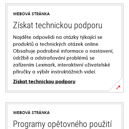
WEBOVÁ STRÁNKA
Získat technickou podporu
Najděte odpovědi na otázky týkající se
produktů a technických otázek online.
Obsahuje podrobné informace o nastavení,
údržbě a odstraňování problémů se
zařízením Lexmark, interaktivní uživatelské
příručky a výběr instruktážních videí.
Získat technickou podporu
opens
in
a
WEBOVÁ STRÁNKA
new
tab
Programy opětovného použití