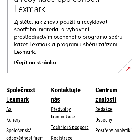
Lexmark
Zjistěte, jak znovu použít a recyklovat
spotřební materiál a vybavení
prostřednictvím oceněného programu sběru
kazet Lexmark a programu sběru zařízení
Lexmark.
Přejít na stránku
Společnost
Kontaktujte
Centrum
Lexmark
nás
znalostí
Asi
Předvolby
Redakce
komunikace
Kariéry
Úspěchy
opens
Technická podpora
Společenská
Postřehy analytiků
in
opens
odpovědnost firem
Registrace