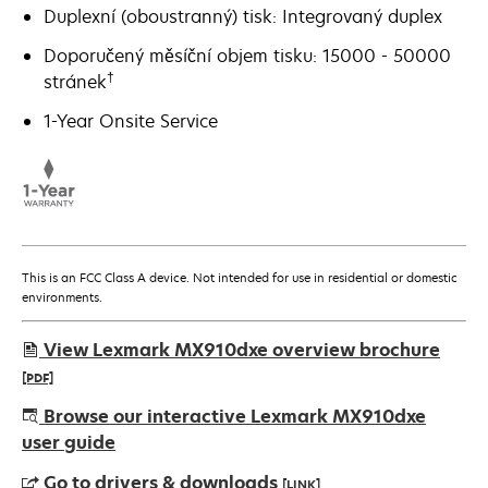
Duplexní (oboustranný) tisk: Integrovaný duplex
Doporučený měsíční objem tisku: 15000 - 50000
†
stránek
1-Year Onsite Service
This is an FCC Class A device. Not intended for use in residential or domestic
environments.
View Lexmark MX910dxe overview brochure
[PDF]
opens
Browse our interactive Lexmark MX910dxe
in
user guide
a
Go to drivers & downloads
[LINK]