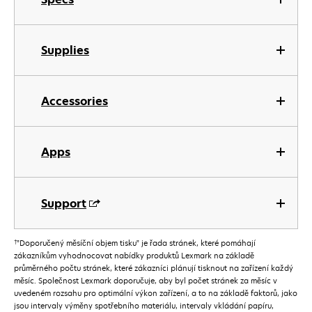
Supplies
Accessories
Apps
Support
†
”Doporučený měsíční objem tisku” je řada stránek, které pomáhají
zákazníkům vyhodnocovat nabídky produktů Lexmark na základě
průměrného počtu stránek, které zákazníci plánují tisknout na zařízení každý
měsíc. Společnost Lexmark doporučuje, aby byl počet stránek za měsíc v
uvedeném rozsahu pro optimální výkon zařízení, a to na základě faktorů, jako
jsou intervaly výměny spotřebního materiálu, intervaly vkládání papíru,