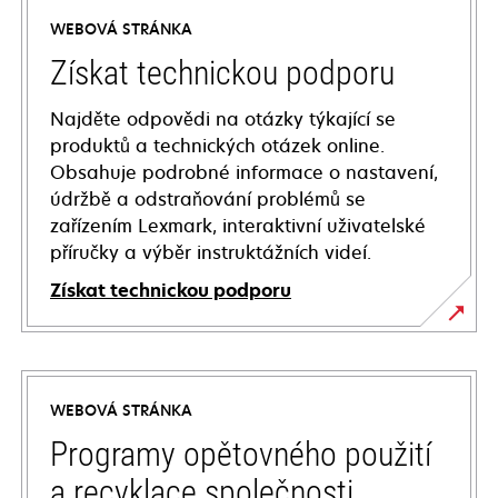
WEBOVÁ STRÁNKA
Získat technickou podporu
Najděte odpovědi na otázky týkající se
produktů a technických otázek online.
Obsahuje podrobné informace o nastavení,
údržbě a odstraňování problémů se
zařízením Lexmark, interaktivní uživatelské
příručky a výběr instruktážních videí.
Získat technickou podporu
opens
in
a
WEBOVÁ STRÁNKA
new
tab
Programy opětovného použití
a recyklace společnosti