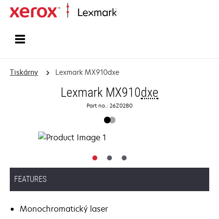
Domů
Tiskárny
Lexmark MX910dxe
Lexmark MX910
dxe
Part no.: 26Z0280
FEATURES
Monochromatický laser