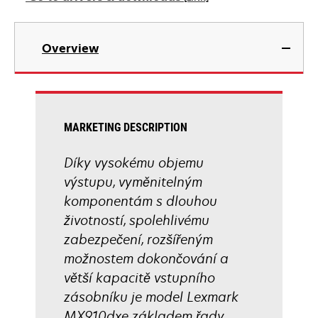
new
tab
opens
in
Overview
a
new
tab
MARKETING DESCRIPTION
Díky vysokému objemu
výstupu, vyměnitelným
komponentám s dlouhou
životností, spolehlivému
zabezpečení, rozšířeným
možnostem dokončování a
větší kapacitě vstupního
zásobníku je model Lexmark
MX910dxe základem řady