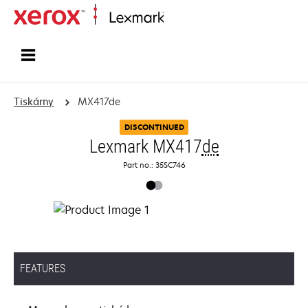
Domů
Tiskárny
MX417de
DISCONTINUED
Lexmark MX417
de
Part no.: 35SC746
FEATURES