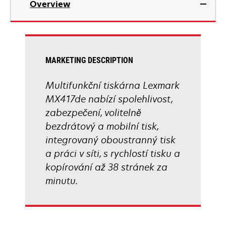
Overview
a
new
tab
MARKETING DESCRIPTION
Multifunkční tiskárna Lexmark
MX417de nabízí spolehlivost,
zabezpečení, volitelně
bezdrátový a mobilní tisk,
integrovaný oboustranný tisk
a práci v síti, s rychlostí tisku a
kopírování až 38 stránek za
minutu.