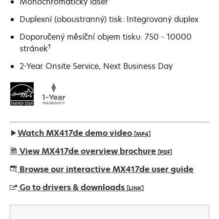
Monochromatický laser
Duplexní (oboustranný) tisk: Integrovaný duplex
Doporučený měsíční objem tisku: 750 - 10000
†
stránek
2-Year Onsite Service, Next Business Day
Watch MX417de demo video
[MP4]
View MX417de overview brochure
[PDF]
opens
Browse our interactive MX417de user guide
in
Go to drivers & downloads
[LINK]
a
new
opens
tab
in