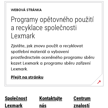
in
a
WEBOVÁ STRÁNKA
new
tab
Programy opětovného použití
a recyklace společnosti
Lexmark
Zjistěte, jak znovu použít a recyklovat
spotřební materiál a vybavení
prostřednictvím oceněného programu sběru
kazet Lexmark a programu sběru zařízení
Lexmark.
Přejít na stránku
Společnost
Kontaktujte
Centrum
Lexmark
nás
znalostí