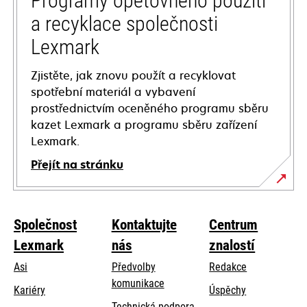
Programy opětovného použití
a recyklace společnosti
Lexmark
Zjistěte, jak znovu použít a recyklovat
spotřební materiál a vybavení
prostřednictvím oceněného programu sběru
kazet Lexmark a programu sběru zařízení
Lexmark.
Přejít na stránku
Společnost
Kontaktujte
Centrum
Lexmark
nás
znalostí
Asi
Předvolby
Redakce
komunikace
Kariéry
Úspěchy
opens
Technická podpora