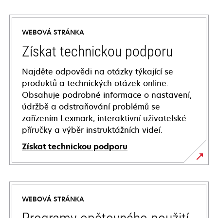
WEBOVÁ STRÁNKA
Získat technickou podporu
Najděte odpovědi na otázky týkající se
produktů a technických otázek online.
Obsahuje podrobné informace o nastavení,
údržbě a odstraňování problémů se
zařízením Lexmark, interaktivní uživatelské
příručky a výběr instruktážních videí.
Získat technickou podporu
opens
in
a
WEBOVÁ STRÁNKA
new
tab