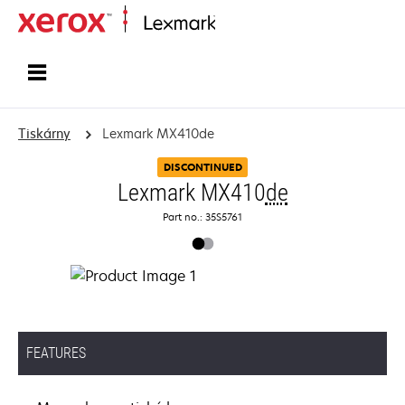
Domů
Tiskárny
Lexmark MX410de
DISCONTINUED
Lexmark MX410
de
Part no.: 35S5761
FEATURES