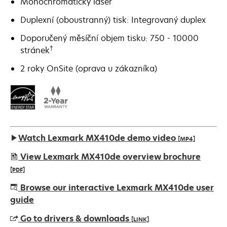
Monochromatický laser
Duplexní (oboustranný) tisk: Integrovaný duplex
Doporučený měsíční objem tisku: 750 - 10000
†
stránek
2 roky OnSite (oprava u zákazníka)
Watch Lexmark MX410de demo video
[MP4]
View Lexmark MX410de overview brochure
[PDF]
opens
Browse our interactive Lexmark MX410de user
in
guide
a
Go to drivers & downloads
[LINK]
new