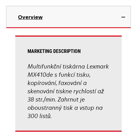
tab
opens
in
Overview
a
new
tab
MARKETING DESCRIPTION
Multifunkční tiskárna Lexmark
MX410de s funkcí tisku,
kopírování, faxování a
skenování tiskne rychlostí až
38 str./min. Zahrnut je
oboustranný tisk a vstup na
300 listů.