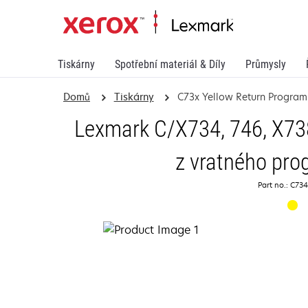
Tiskárny
Spotřební materiál & Díly
Průmysly
Domů
Tiskárny
C73x Yellow Return Program
Lexmark C/X734, 746, X738
z vratného pro
Part no.: C73