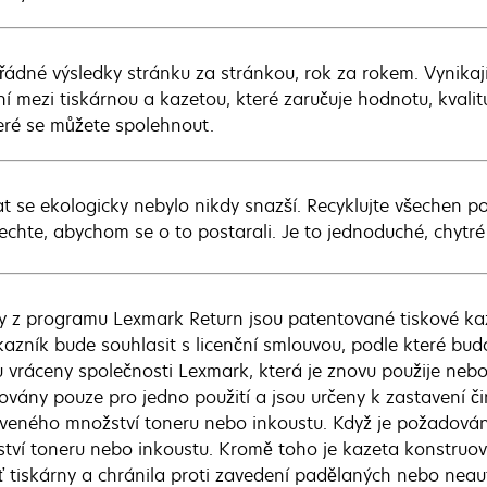
ádné výsledky stránku za stránkou, rok za rokem. Vynikaj
ní mezi tiskárnou a kazetou, které zaručuje hodnotu, kvalit
eré se můžete spolehnout.
t se ekologicky nebylo nikdy snazší. Recyklujte všechen po
echte, abychom se o to postarali. Je to jednoduché, chytré
y z programu Lexmark Return jsou patentované tiskové ka
kazník bude souhlasit s licenční smlouvou, podle které bu
 vráceny společnosti Lexmark, která je znovu použije nebo
covány pouze pro jedno použití a jsou určeny k zastavení č
veného množství toneru nebo inkoustu. Když je požadován
tví toneru nebo inkoustu. Kromě toho je kazeta konstruov
 tiskárny a chránila proti zavedení padělaných nebo neau