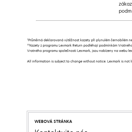
zákaz
podmí
†
Průměrná deklarovaná výtěžnost kazety při plynulém černobílém n
††
Kazety z programu Lexmark Return podléhají podmínkám Vratného 
Vratného programu společnosti Lexmark, jsou nabízeny na webu lex
All information is subject to change without notice. Lexmark is not l
WEBOVÁ STRÁNKA