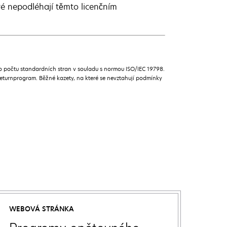
ré nepodléhají těmto licenčním
 počtu standardních stran v souladu s normou ISO/IEC 19798.
turnprogram. Běžné kazety, na které se nevztahují podmínky
WEBOVÁ STRÁNKA