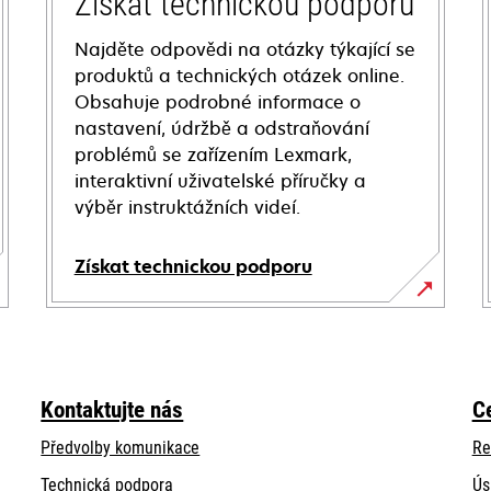
Získat technickou podporu
Najděte odpovědi na otázky týkající se
produktů a technických otázek online.
Obsahuje podrobné informace o
nastavení, údržbě a odstraňování
problémů se zařízením Lexmark,
interaktivní uživatelské příručky a
výběr instruktážních videí.
Získat technickou podporu
opens
in
a
new
Kontaktujte nás
C
tab
Předvolby komunikace
Re
opens
Technická podpora
Ús