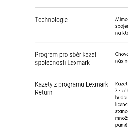
Technologie
Mimoř
spoje
na kt
Program pro sběr kazet
Chova
nás n
společnosti Lexmark
Kazety z programu Lexmark
Kazet
že zá
Return
budou
licen
stano
množs
paměť