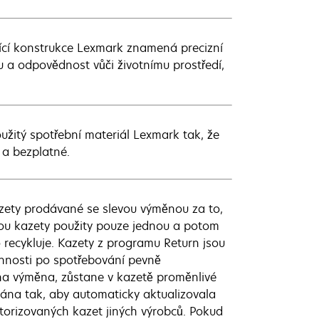
ící konstrukce Lexmark znamená precizní
u a odpovědnost vůči životnímu prostředí,
užitý spotřební materiál Lexmark tak, že
 a bezplatné.
zety prodávané se slevou výměnou za to,
dou kazety použity pouze jednou a potom
 recykluje. Kazety z programu Return jsou
innosti po spotřebování pevně
a výměna, zůstane v kazetě proměnlivé
ána tak, aby automaticky aktualizovala
torizovaných kazet jiných výrobců. Pokud