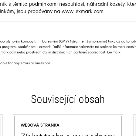
ník s těmito podmínkami nesouhlasí, náhradní kazety, kte
nkám, jsou prodávány na www.lexmark.com.
ebo plynulém kompozitním barevném (CMY) 1stranném (simplexním) tisku až do tohoto
programu společnosti Lexmark. Další informace naleznete na stránce lexmark.com/re
mark.com nebo prostřednictvím distribučních partnerů společnosti Lexmark.
iable for any errors or omissions.
Související obsah
WEBOVÁ STRÁNKA