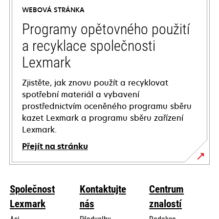
a
WEBOVÁ STRÁNKA
new
tab
Programy opětovného použití
a recyklace společnosti
Lexmark
Zjistěte, jak znovu použít a recyklovat
spotřební materiál a vybavení
prostřednictvím oceněného programu sběru
kazet Lexmark a programu sběru zařízení
Lexmark.
Přejít na stránku
Společnost
Kontaktujte
Centrum
Lexmark
nás
znalostí