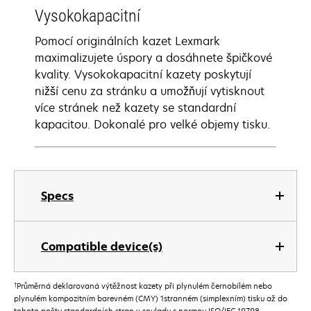
Vysokokapacitní
Pomocí originálních kazet Lexmark
maximalizujete úspory a dosáhnete špičkové
kvality. Vysokokapacitní kazety poskytují
nižší cenu za stránku a umožňují vytisknout
více stránek než kazety se standardní
kapacitou. Dokonalé pro velké objemy tisku.
Specs
Compatible device(s)
†
Průměrná deklarovaná výtěžnost kazety při plynulém černobílém nebo
plynulém kompozitním barevném (CMY) 1stranném (simplexním) tisku až do
tohoto počtu standardních stran v souladu s normou ISO/IEC 19798.