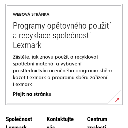
in
a
WEBOVÁ STRÁNKA
new
tab
Programy opětovného použití
a recyklace společnosti
Lexmark
Zjistěte, jak znovu použít a recyklovat
spotřební materiál a vybavení
prostřednictvím oceněného programu sběru
kazet Lexmark a programu sběru zařízení
Lexmark.
Přejít na stránku
Společnost
Kontaktujte
Centrum
Lexmark
nás
znalostí