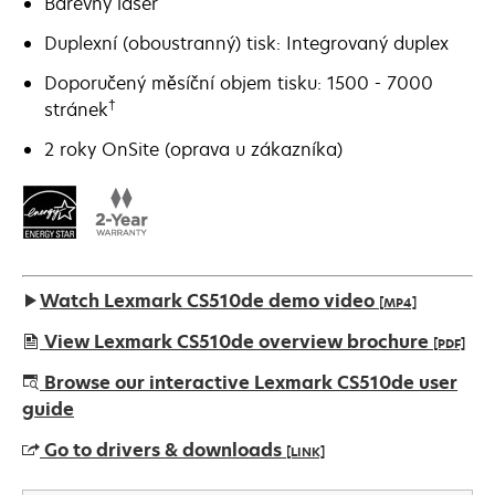
Barevný laser
Duplexní (oboustranný) tisk: Integrovaný duplex
Doporučený měsíční objem tisku: 1500 - 7000
†
stránek
2 roky OnSite (oprava u zákazníka)
Watch Lexmark CS510de demo video
[MP4]
View Lexmark CS510de overview brochure
[PDF]
opens
Browse our interactive Lexmark CS510de user
in
guide
a
Go to drivers & downloads
[LINK]
new
tab
opens