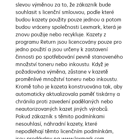
slevou výměnou za to, že zákazník bude
souhlasit s licenční smlouvou, podle které
budou kazety použity pouze jednou a potom
budou vráceny společnosti Lexmark, která je
znovu použije nebo recykluje. Kazety z
programu Return jsou licencovány pouze pro
jedno použití a jsou určeny k zastavení
činnosti po spotřebování pevně stanoveného
množství toneru nebo inkoustu. Když je
požadována výměna, zůstane v kazetě
proměnlivé množství toneru nebo inkoustu.
Kromě toho je kazeta konstruována tak, aby
automaticky aktualizovala paměť tiskárny a
chránila proti zavedení padělaných nebo
neautorizovaných kazet jiných výrobců.
Pokud zákazník s těmito podmínkami
nesouhlasí, náhradní kazety, které
nepodléhají těmto licenčním podmínkám,
jsou prodávány na www.lexmark.com.