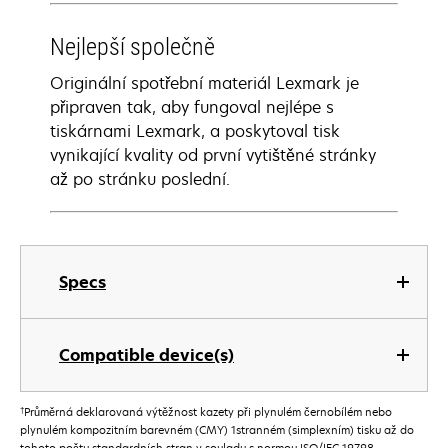
Nejlepší společně
Originální spotřební materiál Lexmark je
připraven tak, aby fungoval nejlépe s
tiskárnami Lexmark, a poskytoval tisk
vynikající kvality od první vytištěné stránky
až po stránku poslední.
Specs
Compatible device(s)
†
Průměrná deklarovaná výtěžnost kazety při plynulém černobílém nebo
plynulém kompozitním barevném (CMY) 1stranném (simplexním) tisku až do
tohoto počtu standardních stran v souladu s normou ISO/IEC 19798.