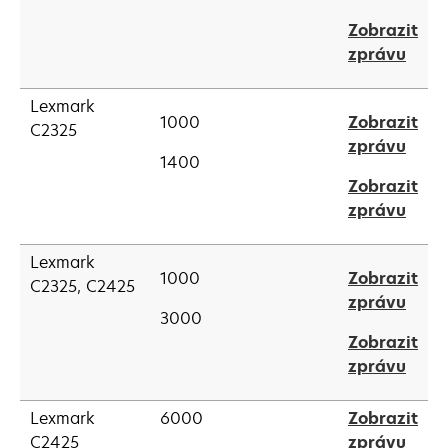
in
tab
Zobrazit
a
open
zprávu
new
in
tab
a
Lexmark
1000
Zobrazit
new
C2325
open
zprávu
tab
1400
in
Zobrazit
a
open
zprávu
new
in
tab
a
Lexmark
1000
Zobrazit
new
C2325, C2425
open
zprávu
tab
3000
in
Zobrazit
a
open
zprávu
new
in
tab
a
Lexmark
6000
Zobrazit
new
open
C2425
zprávu