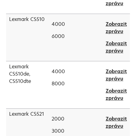
open
zprávu
new
in
tab
a
Lexmark CS510
4000
Zobrazit
new
open
zprávu
tab
6000
in
Zobrazit
a
open
zprávu
new
in
tab
a
Lexmark
4000
Zobrazit
new
CS510de,
open
zprávu
tab
CS510dte
8000
in
Zobrazit
a
open
zprávu
new
in
tab
a
Lexmark CS521
2000
Zobrazit
new
open
zprávu
tab
3000
in