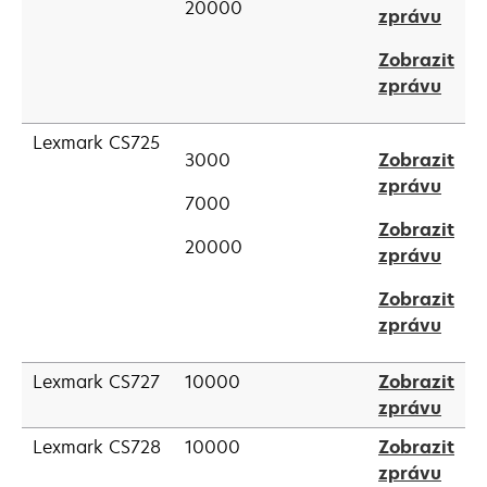
20000
open
zprávu
new
in
tab
Zobrazit
a
open
zprávu
new
in
tab
a
Lexmark CS725
3000
Zobrazit
new
open
zprávu
tab
7000
in
Zobrazit
a
20000
open
zprávu
new
in
tab
Zobrazit
a
open
zprávu
new
in
tab
a
Lexmark CS727
10000
Zobrazit
new
open
zprávu
tab
in
Lexmark CS728
10000
Zobrazit
a
open
zprávu
new