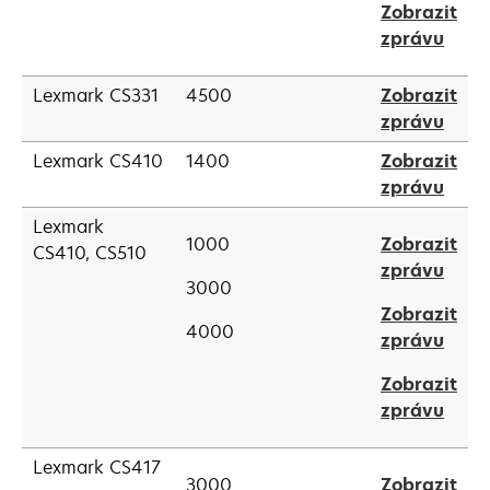
Zobrazit
a
open
zprávu
new
in
tab
a
Lexmark CS331
4500
Zobrazit
new
open
zprávu
tab
in
Lexmark CS410
1400
Zobrazit
a
open
zprávu
new
in
tab
Lexmark
a
1000
Zobrazit
CS410, CS510
new
open
zprávu
3000
tab
in
Zobrazit
a
4000
open
zprávu
new
in
tab
Zobrazit
a
open
zprávu
new
in
tab
a
Lexmark CS417
3000
Zobrazit
new