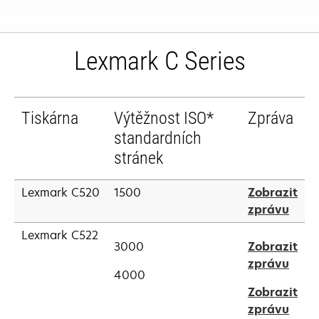
Lexmark C Series
Tiskárna
Výtěžnost ISO*
Zpráva
standardních
stránek
Lexmark C520
1500
Zobrazit
open
zprávu
in
Lexmark C522
a
3000
Zobrazit
new
open
zprávu
4000
tab
in
Zobrazit
a
open
zprávu
new