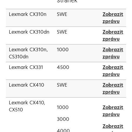
stránek
Lexmark CX310n
SWE
Zobrazit
open
zprávu
in
Lexmark CX310dn
SWE
Zobrazit
a
open
zprávu
new
in
tab
Lexmark CX310n,
1000
Zobrazit
a
open
CS310dn
zprávu
new
in
tab
Lexmark CX331
4500
Zobrazit
a
open
zprávu
new
in
tab
Lexmark CX410
SWE
Zobrazit
a
open
zprávu
new
in
tab
Lexmark CX410,
a
1000
Zobrazit
CX510
new
open
zprávu
3000
tab
in
Zobrazit
a
4000