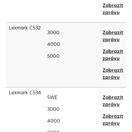
in
tab
Zobrazit
a
open
zprávu
new
in
tab
a
Lexmark C532
3000
Zobrazit
new
open
zprávu
tab
4000
in
Zobrazit
a
5000
open
zprávu
new
in
tab
Zobrazit
a
open
zprávu
new
in
tab
a
Lexmark C534
SWE
Zobrazit
new
open
zprávu
tab
3000
in
Zobrazit
a
4000
open
zprávu
new
in