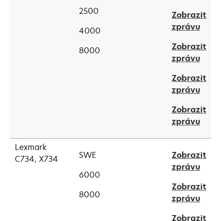
in
tab
2500
Zobrazit
a
open
zprávu
new
4000
in
tab
Zobrazit
a
8000
open
zprávu
new
in
tab
Zobrazit
a
open
zprávu
new
in
tab
Zobrazit
a
open
zprávu
new
in
tab
a
Lexmark
SWE
Zobrazit
new
C734, X734
open
zprávu
tab
6000
in
Zobrazit
a
8000
open
zprávu
new
in
tab
Zobrazit