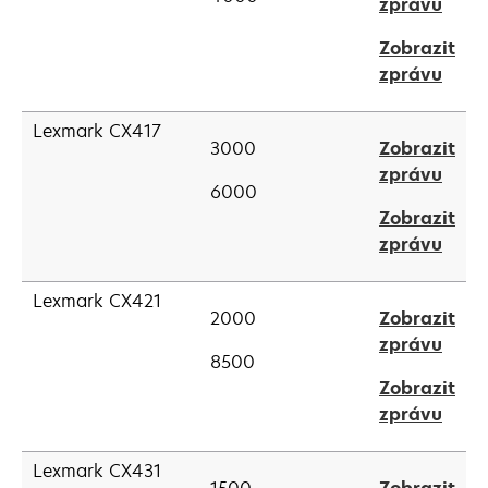
open
zprávu
new
in
tab
Zobrazit
a
open
zprávu
new
in
tab
a
Lexmark CX417
3000
Zobrazit
new
open
zprávu
tab
6000
in
Zobrazit
a
open
zprávu
new
in
tab
a
Lexmark CX421
2000
Zobrazit
new
open
zprávu
tab
8500
in
Zobrazit
a
open
zprávu
new
in
tab
a
Lexmark CX431