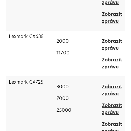
open
zprávu
new
in
tab
Zobrazit
a
open
zprávu
new
in
tab
a
Lexmark CX635
2000
Zobrazit
new
open
zprávu
tab
11700
in
Zobrazit
a
open
zprávu
new
in
tab
a
Lexmark CX725
3000
Zobrazit
new
open
zprávu
tab
7000
in
Zobrazit
a
25000
open
zprávu
new
in
tab
Zobrazit
a
open