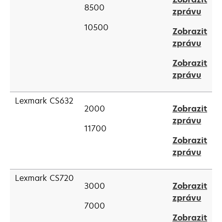
a
8500
open
zprávu
new
in
tab
10500
Zobrazit
a
open
zprávu
new
in
tab
Zobrazit
a
open
zprávu
new
in
tab
a
Lexmark CS632
2000
Zobrazit
new
open
zprávu
tab
11700
in
Zobrazit
a
open
zprávu
new
in
tab
a
Lexmark CS720
3000
Zobrazit
new
open
zprávu
tab
7000
in
Zobrazit
a