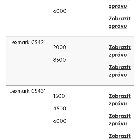
open
zprávu
tab
6000
in
Zobrazit
a
open
zprávu
new
in
tab
a
Lexmark CS421
2000
Zobrazit
new
open
zprávu
tab
8500
in
Zobrazit
a
open
zprávu
new
in
tab
a
Lexmark CS431
1500
Zobrazit
new
open
zprávu
tab
4500
in
Zobrazit
a
6000
open
zprávu
new
in
tab
Zobrazit
a