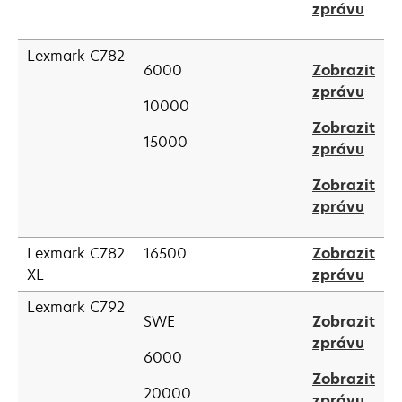
open
zprávu
new
in
tab
a
Lexmark C782
6000
Zobrazit
new
open
zprávu
tab
10000
in
Zobrazit
a
15000
open
zprávu
new
in
tab
Zobrazit
a
open
zprávu
new
in
tab
a
Lexmark C782
16500
Zobrazit
new
open
XL
zprávu
tab
in
Lexmark C792
a
SWE
Zobrazit
new
open
zprávu
6000
tab
in
Zobrazit
a
20000
open
zprávu