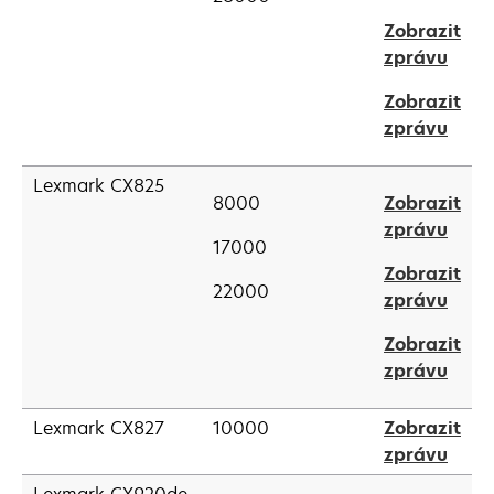
in
tab
Zobrazit
a
open
zprávu
new
in
tab
Zobrazit
a
open
zprávu
new
in
tab
a
Lexmark CX825
8000
Zobrazit
new
open
zprávu
tab
17000
in
Zobrazit
a
22000
open
zprávu
new
in
tab
Zobrazit
a
open
zprávu
new
in
tab
a
Lexmark CX827
10000
Zobrazit
new
open
zprávu
tab
in