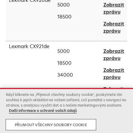
Lexmark CX920de
a
5000
Zobrazit
new
open
zprávu
18500
tab
in
Zobrazit
a
open
zprávu
new
in
tab
a
Lexmark CX921de
5000
Zobrazit
new
open
zprávu
tab
18500
in
Zobrazit
a
34000
open
zprávu
new
in
tab
Zobrazit
a
Když kliknete na „Přijmout všechny soubory cookie“, poskytnete tím
open
zprávu
new
souhlas k jejich ukládání na vašem zařízení, což pomáhá s navigací na
in
tab
stránce, s analýzou využití dat a s našimi marketingovými snahami.
a
Další informace o ochraně vašich údajů
Lexmark CX922de
18500
Zobrazit
new
open
zprávu
tab
PŘIJMOUT VŠECHNY SOUBORY COOKIE
34000
in