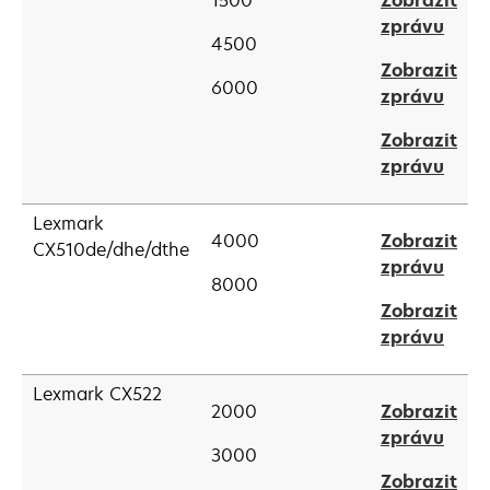
1500
Zobrazit
new
open
zprávu
tab
4500
in
Zobrazit
a
6000
open
zprávu
new
in
tab
Zobrazit
a
open
zprávu
new
in
tab
a
Lexmark
4000
Zobrazit
new
CX510de/dhe/dthe
open
zprávu
tab
8000
in
Zobrazit
a
open
zprávu
new
in
tab
a
Lexmark CX522
2000
Zobrazit
new
open
zprávu
tab
3000
in
Zobrazit
a