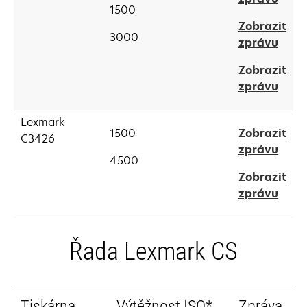
tab
1500
in
Zobrazit
a
3000
open
zprávu
new
in
tab
Zobrazit
a
open
zprávu
new
in
tab
a
Lexmark
1500
Zobrazit
new
C3426
open
zprávu
tab
4500
in
Zobrazit
a
open
zprávu
new
in
tab
a
new
Řada Lexmark CS
tab
Tiskárna
Výtěžnost ISO*
Zpráva