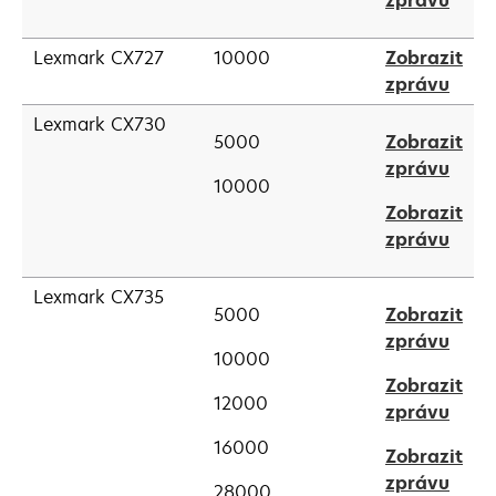
zprávu
new
in
tab
a
Lexmark CX727
10000
Zobrazit
new
open
zprávu
tab
in
Lexmark CX730
a
5000
Zobrazit
new
open
zprávu
10000
tab
in
Zobrazit
a
open
zprávu
new
in
tab
a
Lexmark CX735
5000
Zobrazit
new
open
zprávu
tab
10000
in
Zobrazit
a
12000
open
zprávu
new
in
tab
16000
Zobrazit
a
open
zprávu
new
28000