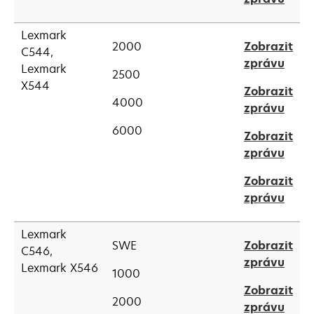
new
in
tab
a
Lexmark
2000
Zobrazit
new
C544,
open
zprávu
tab
Lexmark
2500
in
X544
Zobrazit
a
4000
open
zprávu
new
in
tab
6000
Zobrazit
a
open
zprávu
new
in
tab
Zobrazit
a
open
zprávu
new
in
tab
a
Lexmark
SWE
Zobrazit
new
C546,
open
zprávu
tab
Lexmark X546
1000
in
Zobrazit
a
2000
open
zprávu
new