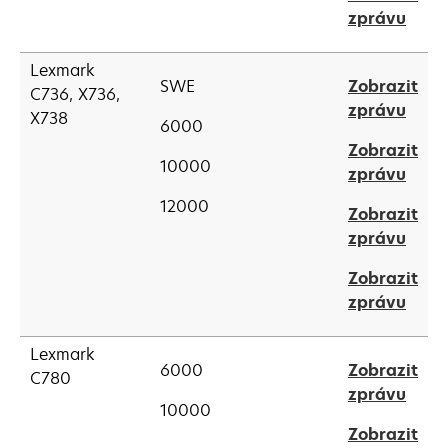
a
open
zprávu
new
in
tab
a
Lexmark
SWE
Zobrazit
new
C736, X736,
open
zprávu
tab
X738
6000
in
Zobrazit
a
10000
open
zprávu
new
in
tab
12000
Zobrazit
a
open
zprávu
new
in
tab
Zobrazit
a
open
zprávu
new
in
tab
a
Lexmark
6000
Zobrazit
new
C780
open
zprávu
tab
10000
in
Zobrazit
a