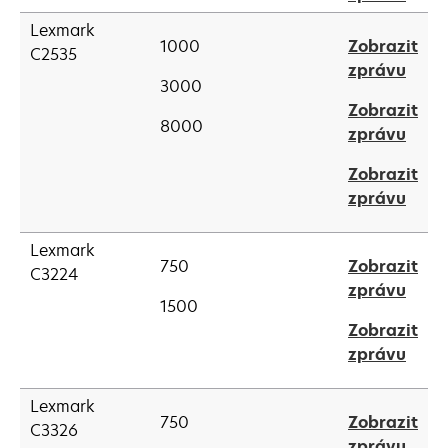
tab
in
Lexmark
a
1000
Zobrazit
C2535
new
open
zprávu
3000
tab
in
Zobrazit
a
8000
open
zprávu
new
in
tab
Zobrazit
a
open
zprávu
new
in
tab
a
Lexmark
750
Zobrazit
new
C3224
open
zprávu
tab
1500
in
Zobrazit
a
open
zprávu
new
in
tab
a
Lexmark
750
Zobrazit
new
C3326
open
zprávu