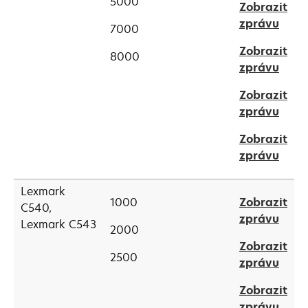
tab
5000
Zobrazit
a
open
zprávu
new
7000
in
tab
Zobrazit
a
8000
open
zprávu
new
in
tab
Zobrazit
a
open
zprávu
new
in
tab
Zobrazit
a
open
zprávu
new
in
tab
a
Lexmark
1000
Zobrazit
new
C540,
open
zprávu
tab
Lexmark C543
2000
in
Zobrazit
a
2500
open
zprávu
new
in
tab
Zobrazit
a
open
zprávu