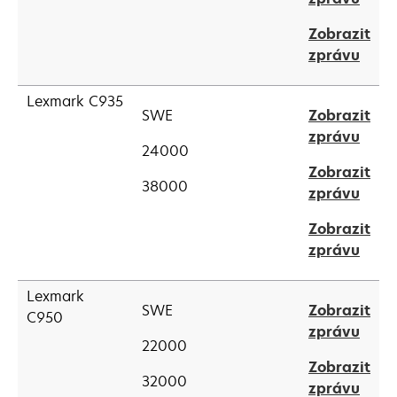
new
in
tab
Zobrazit
a
open
zprávu
new
in
tab
a
Lexmark C935
SWE
Zobrazit
new
open
zprávu
tab
24000
in
Zobrazit
a
38000
open
zprávu
new
in
tab
Zobrazit
a
open
zprávu
new
in
tab
a
Lexmark
SWE
Zobrazit
new
C950
open
zprávu
tab
22000
in
Zobrazit
a
32000
open
zprávu
new