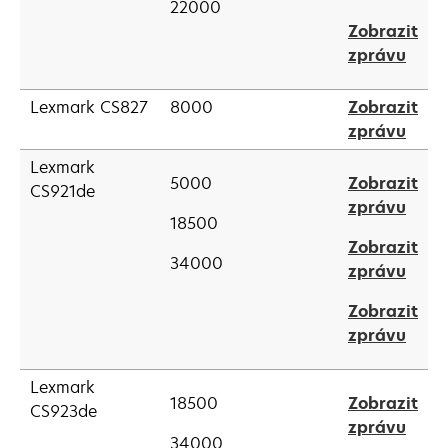
22000
in
Zobrazit
a
open
zprávu
new
in
tab
a
Lexmark CS827
8000
Zobrazit
new
open
zprávu
tab
in
Lexmark
a
5000
Zobrazit
CS921de
new
open
zprávu
18500
tab
in
Zobrazit
a
34000
open
zprávu
new
in
tab
Zobrazit
a
open
zprávu
new
in
tab
a
Lexmark
18500
Zobrazit
new
CS923de
open
zprávu
tab
34000