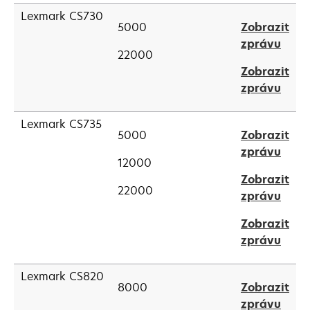
in
tab
Lexmark CS730
a
5000
Zobrazit
new
open
zprávu
22000
tab
in
Zobrazit
a
open
zprávu
new
in
tab
a
Lexmark CS735
5000
Zobrazit
new
open
zprávu
tab
12000
in
Zobrazit
a
22000
open
zprávu
new
in
tab
Zobrazit
a
open
zprávu
new
in
tab
a
Lexmark CS820
8000
Zobrazit
new
open
zprávu
tab