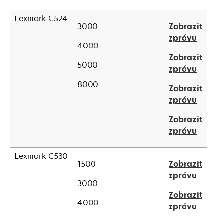
in
tab
a
Lexmark C524
3000
Zobrazit
new
open
zprávu
tab
4000
in
Zobrazit
a
5000
open
zprávu
new
in
tab
8000
Zobrazit
a
open
zprávu
new
in
tab
Zobrazit
a
open
zprávu
new
in
tab
a
Lexmark C530
1500
Zobrazit
new
open
zprávu
tab
3000
in
Zobrazit
a
4000
open
zprávu
new