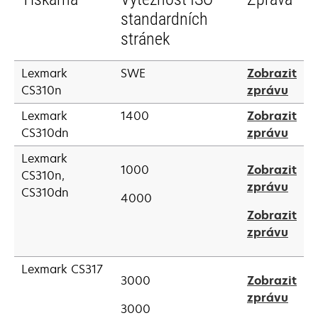
standardních
stránek
Lexmark
SWE
Zobrazit
open
CS310n
zprávu
in
Lexmark
1400
Zobrazit
a
open
CS310dn
zprávu
new
in
tab
Lexmark
a
1000
Zobrazit
CS310n,
new
open
zprávu
CS310dn
4000
tab
in
Zobrazit
a
open
zprávu
new
in
tab
a
Lexmark CS317
3000
Zobrazit
new
open
zprávu
tab
3000
in