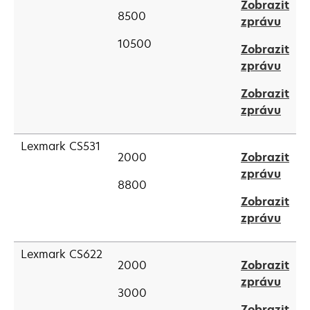
Zobrazit
a
8500
open
zprávu
new
in
tab
10500
Zobrazit
a
open
zprávu
new
in
tab
Zobrazit
a
open
zprávu
new
in
tab
a
Lexmark CS531
2000
Zobrazit
new
open
zprávu
tab
8800
in
Zobrazit
a
open
zprávu
new
in
tab
a
Lexmark CS622
2000
Zobrazit
new
open
zprávu
tab
3000
in
Zobrazit