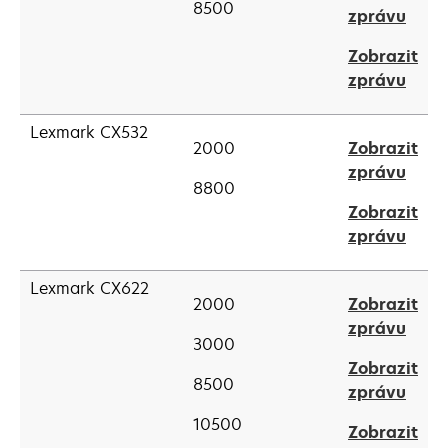
8500
open
zprávu
new
in
tab
Zobrazit
a
open
zprávu
new
in
tab
a
Lexmark CX532
2000
Zobrazit
new
open
zprávu
tab
8800
in
Zobrazit
a
open
zprávu
new
in
tab
a
Lexmark CX622
2000
Zobrazit
new
open
zprávu
tab
3000
in
Zobrazit
a
8500
open
zprávu
new
in
tab
10500
Zobrazit
a