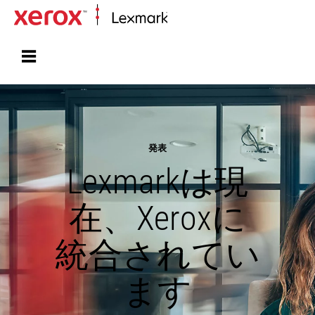
ホーム
発表
Lexmarkは現
在、Xeroxに
統合されてい
ます