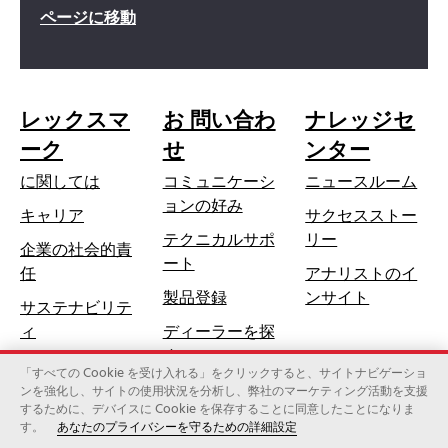
ページに移動
レックスマ
お 問い合わ
ナレッジセ
ーク
せ
ンター
に関しては
コミュニケーシ
ニュースルーム
ョンの好み
キャリア
サクセスストー
テクニカルサポ
リー
企業の社会的責
新
ート
新
任
アナリストのイ
し
し
製品登録
ンサイト
サステナビリテ
い
い
ィ
ディーラーを探
タ
タ
す
ブ
ブ
「すべての Cookie を受け入れる」をクリックすると、サイトナビゲーショ
で
ンを強化し、サイトの使用状況を分析し、弊社のマーケティング活動を支援
で
開
するために、デバイスに Cookie を保存することに同意したことになりま
レックスマーク・インターナショナル社（ゼロックスの子会
開
す。
あなたのプライバシーを守るための詳細設定
く
社）
く