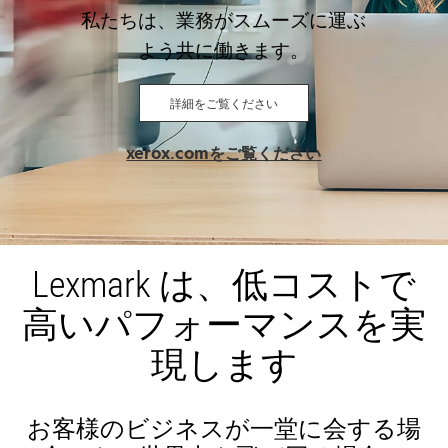
私たちは、業務がスムーズに運ぶ
よう共に働きます。
詳細をご覧ください
新
xerox.comをご覧ください
し
い
タ
ブ
で
Lexmark は、低コストで
開
高いパフォーマンスを実
く
現します
お客様のビジネスが一堂に会する場