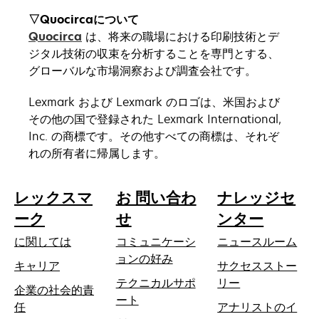
▽Quocircaについて
Quocirca
は、将来の職場における印刷技術とデ
ジタル技術の収束を分析することを専門とする、
グローバルな市場洞察および調査会社です。
Lexmark および Lexmark のロゴは、米国および
その他の国で登録された Lexmark International,
Inc. の商標です。その他すべての商標は、それぞ
れの所有者に帰属します。
レックスマ
お 問い合わ
ナレッジセ
ーク
せ
ンター
に関しては
コミュニケーシ
ニュースルーム
ョンの好み
キャリア
サクセスストー
テクニカルサポ
リー
企業の社会的責
新
ート
新
任
アナリストのイ
し