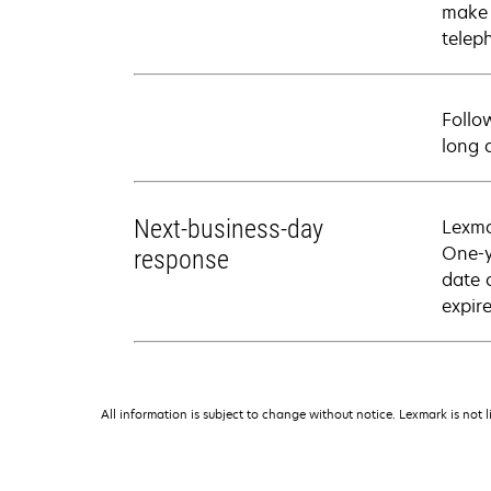
make 
telep
Follo
long 
Next-business-day
Lexma
One-y
response
date 
expire
All information is subject to change without notice. Lexmark is not l