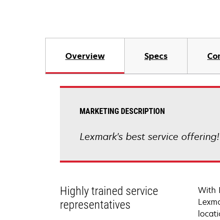
Overview
Specs
Co
MARKETING DESCRIPTION
Lexmark's best service offering
Highly trained service
With 
Lexma
representatives
locati