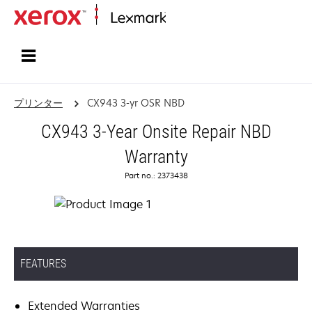
ホーム
プリンター
CX943 3-yr OSR NBD
CX943 3-Year Onsite Repair NBD
Warranty
Part no.: 2373438
FEATURES
Extended Warranties