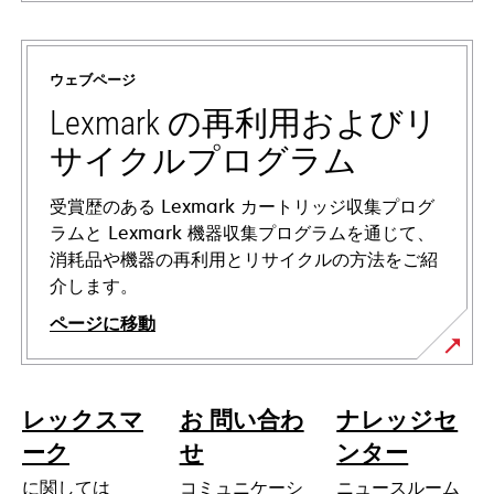
新
し
い
ウェブページ
タ
ブ
Lexmark の再利用およびリ
で
サイクルプログラム
開
く
受賞歴のある Lexmark カートリッジ収集プログ
ラムと Lexmark 機器収集プログラムを通じて、
消耗品や機器の再利用とリサイクルの方法をご紹
介します。
ページに移動
レックスマ
お 問い合わ
ナレッジセ
ーク
せ
ンター
に関しては
コミュニケーシ
ニュースルーム