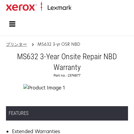
ホーム
プリンター
MS632 3-yr OSR NBD
MS632 3-Year Onsite Repair NBD
Warranty
Part no.: 2374877
FEATURES
Extended Warranties