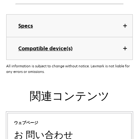
Specs
Compatible device(s)
All information is subject to change without notice. Lexmark is not liable for
any errors or omissions.
関連コンテンツ
ウェブページ
お 問い合わせ