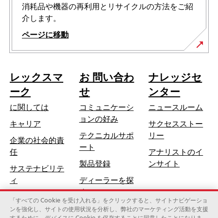
消耗品や機器の再利用とリサイクルの方法をご紹
介します。
ページに移動
レックスマ
お 問い合わ
ナレッジセ
ーク
せ
ンター
に関しては
コミュニケーシ
ニュースルーム
ョンの好み
キャリア
サクセスストー
テクニカルサポ
リー
企業の社会的責
新
ート
新
任
アナリストのイ
し
し
製品登録
ンサイト
サステナビリテ
い
い
ィ
ディーラーを探
タ
タ
す
ブ
ブ
「すべての Cookie を受け入れる」をクリックすると、サイトナビゲーショ
で
ンを強化し、サイトの使用状況を分析し、弊社のマーケティング活動を支援
で
開
するために、デバイスに Cookie を保存することに同意したことになりま