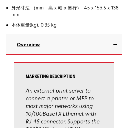
外形寸法 （mm：高 x 幅 x 奥行）: 45 x 156.5 x 138
mm
本体重量(kg): 0.35 kg
Overview
MARKETING DESCRIPTION
An external print server to
connect a printer or MFP to
most major networks using
10/100BaseTX Ethernet with
RJ-45 connector. Supports the