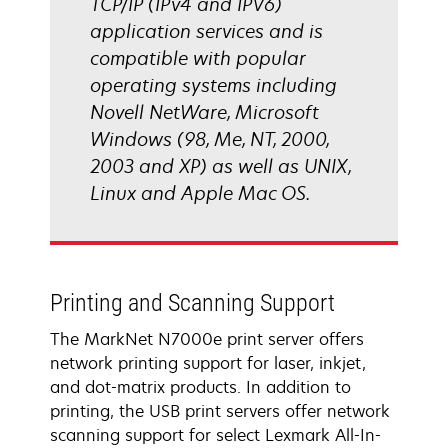
TCP/IP (IPv4 and IPV6)
application services and is
compatible with popular
operating systems including
Novell NetWare, Microsoft
Windows (98, Me, NT, 2000,
2003 and XP) as well as UNIX,
Linux and Apple Mac OS.
Printing and Scanning Support
The MarkNet N7000e print server offers
network printing support for laser, inkjet,
and dot-matrix products. In addition to
printing, the USB print servers offer network
scanning support for select Lexmark All-In-