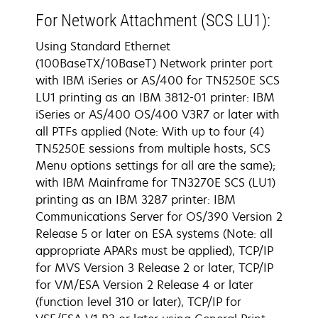
For Network Attachment (SCS LU1):
Using Standard Ethernet
(100BaseTX/10BaseT) Network printer port
with IBM iSeries or AS/400 for TN5250E SCS
LU1 printing as an IBM 3812-01 printer: IBM
iSeries or AS/400 OS/400 V3R7 or later with
all PTFs applied (Note: With up to four (4)
TN5250E sessions from multiple hosts, SCS
Menu options settings for all are the same);
with IBM Mainframe for TN3270E SCS (LU1)
printing as an IBM 3287 printer: IBM
Communications Server for OS/390 Version 2
Release 5 or later on ESA systems (Note: all
appropriate APARs must be applied), TCP/IP
for MVS Version 3 Release 2 or later, TCP/IP
for VM/ESA Version 2 Release 4 or later
(function level 310 or later), TCP/IP for