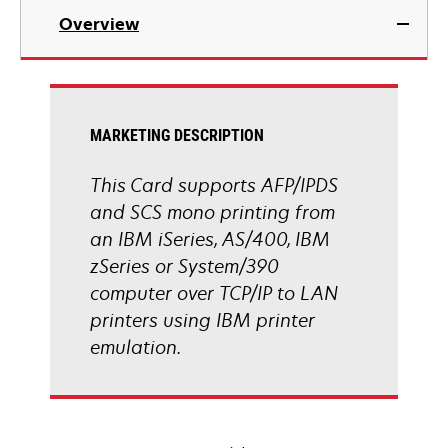
Overview
MARKETING DESCRIPTION
This Card supports AFP/IPDS
and SCS mono printing from
an IBM iSeries, AS/400, IBM
zSeries or System/390
computer over TCP/IP to LAN
printers using IBM printer
emulation.