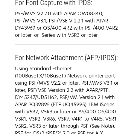
For Font Capture with IPDS:
PSF/MVS V2.2.0 with APAR OW08340,
PSF/MVS V3.1, PSF/VSE V 2.2.1 with APAR
DY43969 or OS/400 4R2 with PSF/400 V4R2
or later, or iSeries with V5R3 or later.
For Network Attachment (AFP/IPDS):
Using Standard Ethernet
(100BaseTX/10BaseT) Network printer port
using PSF/MVS V2.2 or later, PSF/MVS V3.1 or
later, PSF/VSE Version 2.2 with APAR/PTF:
DY45247/UD51162, PSF/VM Version 2.1 with
APAR PQ39895 (PTF UQ45995), IBM iSeries
with V5R2, V5R3 or later or AS/400 OS/400
V3R1, V3R2, V3R6, V3R7, V4R1 to V4R5, V5R1,
V5R2, V5R3 or later through PSF (See Note),
PSF for OS/2 (PSF/2) 2.0 or PSF for AIX