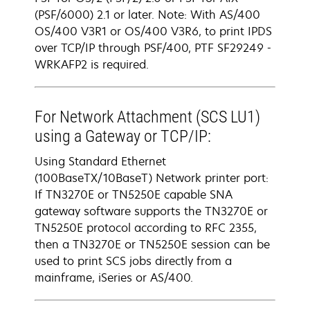
(PSF/6000) 2.1 or later. Note: With AS/400
OS/400 V3R1 or OS/400 V3R6, to print IPDS
over TCP/IP through PSF/400, PTF SF29249 -
WRKAFP2 is required.
For Network Attachment (SCS LU1)
using a Gateway or TCP/IP:
Using Standard Ethernet
(100BaseTX/10BaseT) Network printer port:
If TN3270E or TN5250E capable SNA
gateway software supports the TN3270E or
TN5250E protocol according to RFC 2355,
then a TN3270E or TN5250E session can be
used to print SCS jobs directly from a
mainframe, iSeries or AS/400.