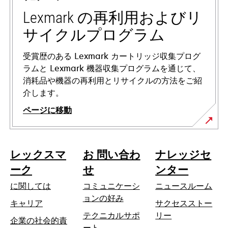
タ
ブ
Lexmark の再利用およびリ
で
サイクルプログラム
開
く
受賞歴のある Lexmark カートリッジ収集プログ
ラムと Lexmark 機器収集プログラムを通じて、
消耗品や機器の再利用とリサイクルの方法をご紹
介します。
ページに移動
レックスマ
お 問い合わ
ナレッジセ
ーク
せ
ンター
に関しては
コミュニケーシ
ニュースルーム
ョンの好み
キャリア
サクセスストー
テクニカルサポ
リー
企業の社会的責
新
ート