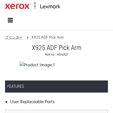
ホーム
プリンター
X925 ADF Pick Arm
X925 ADF Pick Arm
Part no.: 40X6327
FEATURES
User Replaceable Parts