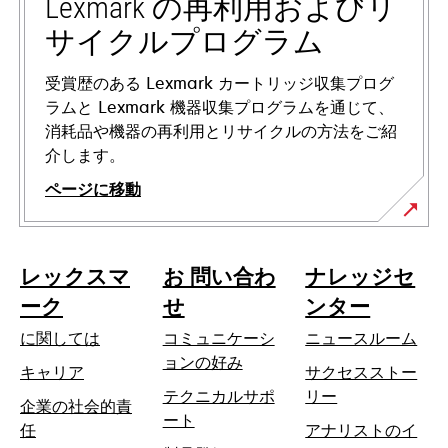
ブ
Lexmark の再利用およびリ
で
サイクルプログラム
開
く
受賞歴のある Lexmark カートリッジ収集プログ
ラムと Lexmark 機器収集プログラムを通じて、
消耗品や機器の再利用とリサイクルの方法をご紹
介します。
ページに移動
レックスマ
お 問い合わ
ナレッジセ
ーク
せ
ンター
に関しては
コミュニケーシ
ニュースルーム
ョンの好み
キャリア
サクセスストー
テクニカルサポ
リー
企業の社会的責
新
ート
新
任
アナリストのイ
し