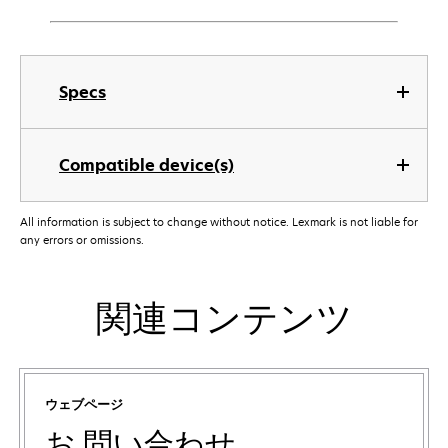
Specs
Compatible device(s)
All information is subject to change without notice. Lexmark is not liable for
any errors or omissions.
関連コンテンツ
ウェブページ
お 問い合わせ